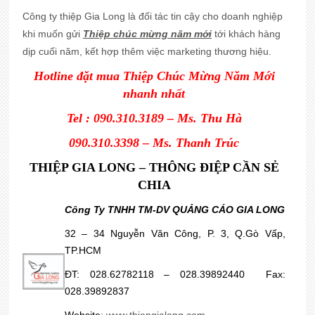
Công ty thiệp Gia Long là đối tác tin cậy cho doanh nghiệp
khi muốn gửi
Thiệp chúc mừng năm mới
tới khách hàng
dịp cuối năm, kết hợp thêm việc marketing thương hiệu.
Hotline đặt mua Thiệp Chúc Mừng Năm Mới
nhanh nhất
Tel : 090.310.3189 – Ms. Thu Hà
090.310.3398 – Ms. Thanh Trúc
THIỆP GIA LONG – THÔNG ĐIỆP CẦN SẺ
CHIA
Công Ty TNHH TM-DV QUẢNG CÁO GIA LONG
32 – 34 Nguyễn Văn Công, P. 3, Q.Gò Vấp,
TP.HCM
ĐT: 028.62782118 – 028.39892440 Fax:
028.39892837
Website
:
www.thiepgialong.com