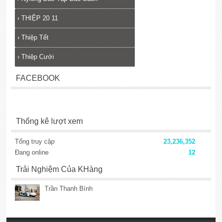
›
THIỆP 20 11
›
Thiệp Tết
›
Thiệp Cưới
FACEBOOK
Thống kê lượt xem
Tổng truy cập
23,236,352
Đang online
12
Trải Nghiệm Của KHàng
Trần Thanh Bình
lắp đặt camera