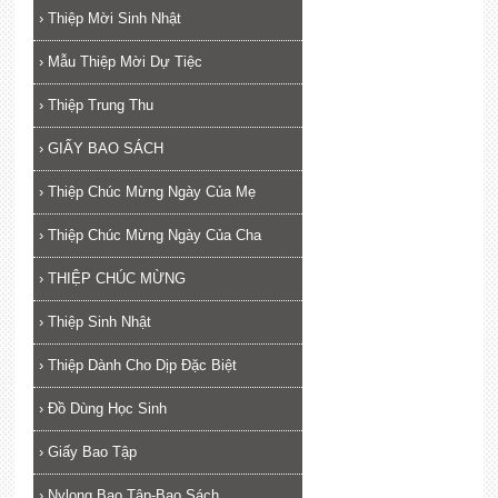
›
Thiệp Mời Sinh Nhật
›
Mẫu Thiệp Mời Dự Tiệc
›
Thiệp Trung Thu
›
GIẤY BAO SÁCH
›
Thiệp Chúc Mừng Ngày Của Mẹ
›
Thiệp Chúc Mừng Ngày Của Cha
›
THIỆP CHÚC MỪNG
›
Thiệp Sinh Nhật
›
Thiệp Dành Cho Dịp Đặc Biệt
›
Đồ Dùng Học Sinh
›
Giấy Bao Tập
›
Nylong Bao Tập-Bao Sách