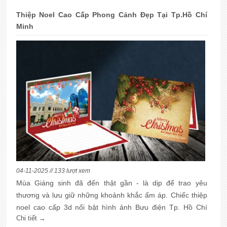
để tặng.
Thiệp Noel Cao Cấp Phong Cảnh Đẹp Tại Tp.Hồ Chí
Minh
04-11-2025 // 133 lượt xem
Mùa Giáng sinh đã đến thật gần - là dịp để trao yêu
thương và lưu giữ những khoảnh khắc ấm áp. Chiếc thiệp
noel cao cấp 3d nổi bật hình ảnh Bưu điện Tp. Hồ Chí
Chi tiết →
Minh giữa lòng Sài Gòn sẽ thay bạn gửi lời chúc noel đến