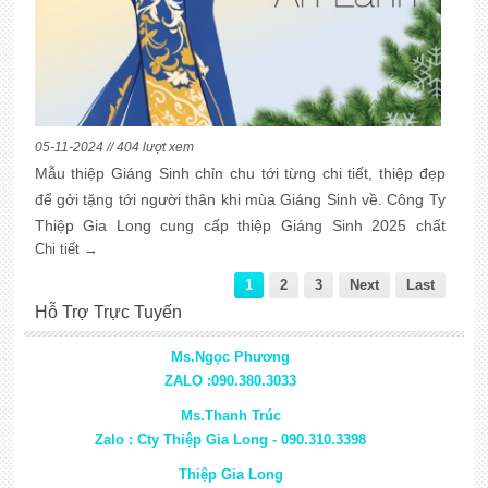
05-11-2024 // 404 lượt xem
Mẫu thiệp Giáng Sinh chỉn chu tới từng chi tiết, thiệp đẹp
để gởi tặng tới người thân khi mùa Giáng Sinh về. Công Ty
Thiệp Gia Long cung cấp thiệp Giáng Sinh 2025 chất
Chi tiết →
lượng cao
1
2
3
Next
Last
Hỗ Trợ Trực Tuyến
Ms.Ngọc Phương
ZALO :090.380.3033
Ms.Thanh Trúc
Zalo : Cty Thiệp Gia Long - 090.310.3398
Thiệp Gia Long