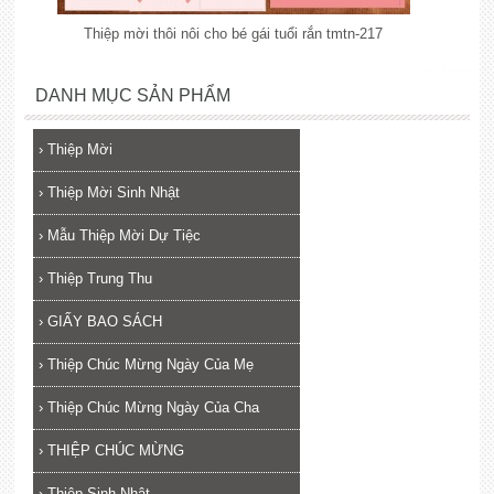
Thiệp mời thôi nôi cho bé gái tuổi rắn tmtn-217
lắp đặt camera
DANH MỤC SẢN PHẨM
›
Thiệp Mời
›
Thiệp Mời Sinh Nhật
›
Mẫu Thiệp Mời Dự Tiệc
›
Thiệp Trung Thu
›
GIẤY BAO SÁCH
›
Thiệp Chúc Mừng Ngày Của Mẹ
›
Thiệp Chúc Mừng Ngày Của Cha
›
THIỆP CHÚC MỪNG
›
Thiệp Sinh Nhật