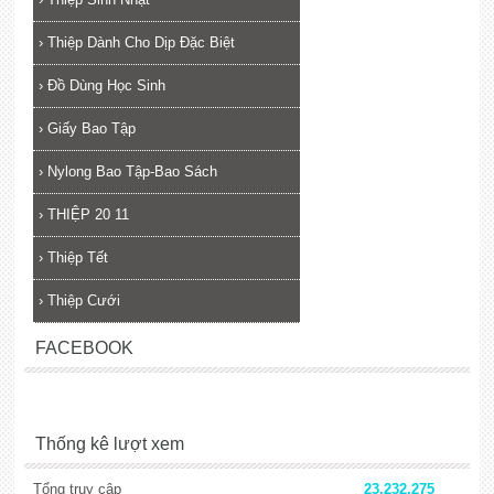
›
Thiệp Dành Cho Dịp Đặc Biệt
›
Đồ Dùng Học Sinh
›
Giấy Bao Tập
›
Nylong Bao Tập-Bao Sách
›
THIỆP 20 11
›
Thiệp Tết
›
Thiệp Cưới
FACEBOOK
Thống kê lượt xem
Tổng truy cập
23,232,275