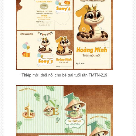
Thiệp mời thôi nôi cho bé trai tuổi rắn TMTN-219