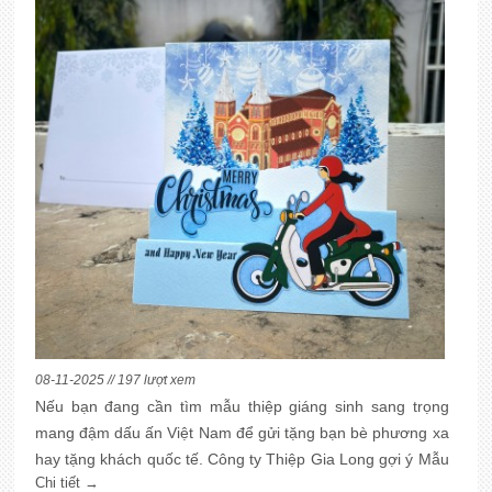
08-11-2025 // 197 lượt xem
Nếu bạn đang cần tìm mẫu thiệp giáng sinh sang trọng
mang đậm dấu ấn Việt Nam để gửi tặng bạn bè phương xa
hay tặng khách quốc tế. Công ty Thiệp Gia Long gợi ý Mẫu
Chi tiết →
thiệp Giáng Sinh Sang Trọng để bàn là món quà lý tưởng