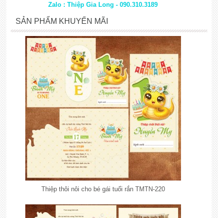
Zalo : Thiệp Gia Long - 090.310.3189
SẢN PHẨM KHUYẾN MÃI
Thiệp thôi nôi cho bé gái tuổi rắn TMTN-220