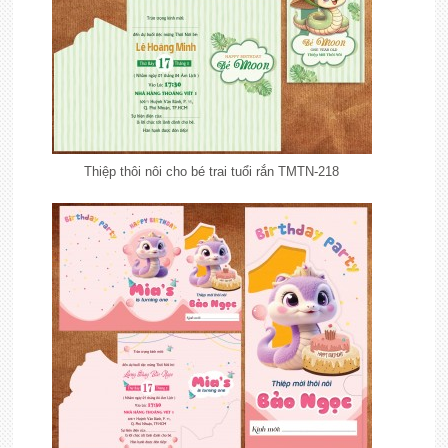
Thiệp thôi nôi cho bé trai tuổi rắn TMTN-218