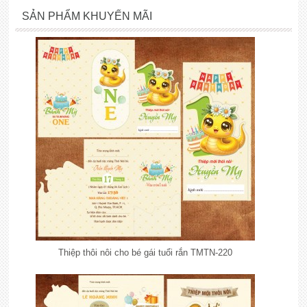
SẢN PHẨM KHUYẾN MÃI
Thiệp thôi nôi cho bé gái tuổi rắn TMTN-220