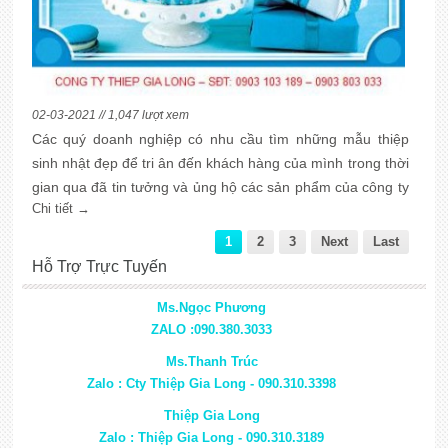
02-03-2021 // 1,047 lượt xem
Các quý doanh nghiệp có nhu cầu tìm những mẫu thiệp
sinh nhật đẹp để tri ân đến khách hàng của mình trong thời
gian qua đã tin tưởng và ủng hộ các sản phẩm của công ty
Chi tiết →
mình thì nay, công ty thiệp Gia Long xin giới thiệu những
mẫu thiệp sinh nhật đẹp mới nhất cho bạn tham khảo
1
2
3
Next
Last
Hỗ Trợ Trực Tuyến
Ms.Ngọc Phương
ZALO :090.380.3033
Ms.Thanh Trúc
Zalo : Cty Thiệp Gia Long - 090.310.3398
Thiệp Gia Long
Zalo : Thiệp Gia Long - 090.310.3189