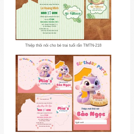
Thiệp thôi nôi cho bé trai tuổi rắn TMTN-218