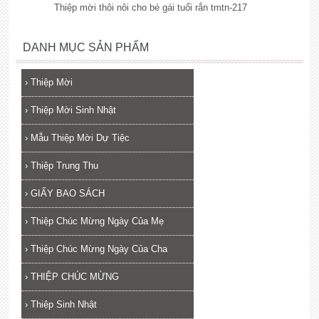
Thiệp mời thôi nôi cho bé gái tuổi rắn tmtn-217
lắp đặt camera
DANH MỤC SẢN PHẨM
›
Thiệp Mời
›
Thiệp Mời Sinh Nhật
›
Mẫu Thiệp Mời Dự Tiệc
›
Thiệp Trung Thu
›
GIẤY BAO SÁCH
›
Thiệp Chúc Mừng Ngày Của Mẹ
›
Thiệp Chúc Mừng Ngày Của Cha
›
THIỆP CHÚC MỪNG
›
Thiệp Sinh Nhật