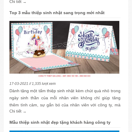
Chi tiết →
thành đến với sếp của mình.
Top 3 mẫu thiệp sinh nhật sang trọng mới nhất
17-03-2021 // 1,335 lượt xem
Dành tặng một tấm thiệp sinh nhật kèm chút quà nhỏ trong
ngày sinh thần của mỗi nhân viên không chỉ giúp tăng
thêm tình cảm, sự gắn bó của nhân viên với công ty, mà
Chi tiết →
còn là động lực để mỗi người sẽ tự cố gắng hoàn thành tốt
công việc được giao.
Mẫu thiệp sinh nhật đẹp tặng khách hàng công ty