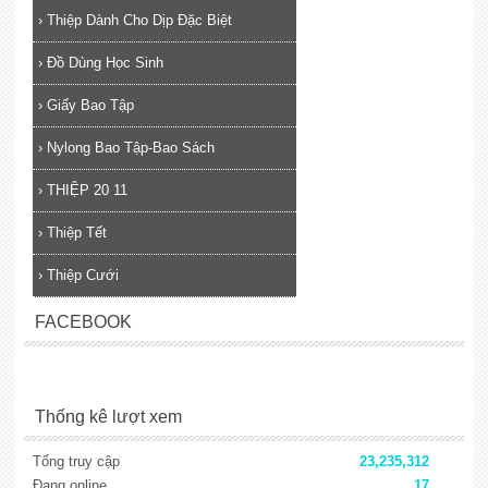
›
Thiệp Dành Cho Dịp Đặc Biệt
›
Đồ Dùng Học Sinh
›
Giấy Bao Tập
›
Nylong Bao Tập-Bao Sách
›
THIỆP 20 11
›
Thiệp Tết
›
Thiệp Cưới
FACEBOOK
Thống kê lượt xem
Tổng truy cập
23,235,312
Đang online
17