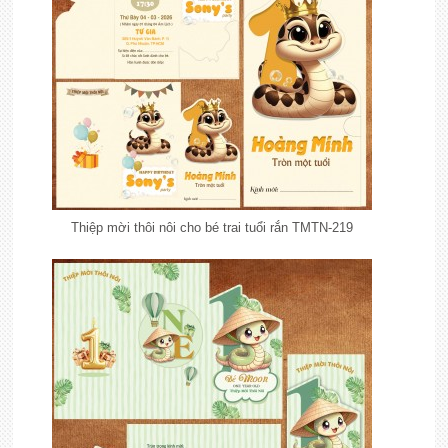
Thiệp mời thôi nôi cho bé trai tuổi rắn TMTN-219