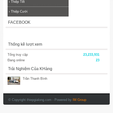
›
Thiệp Tết
›
Thiệp Cưới
FACEBOOK
Thống kê lượt xem
Tổng truy cập
23,233,931
Đang online
23
Trải Nghiệm Của KHàng
Trần Thanh Bình
lắp đặt camera
© Copyright thiepgialong.com
- Powered by
IM Group