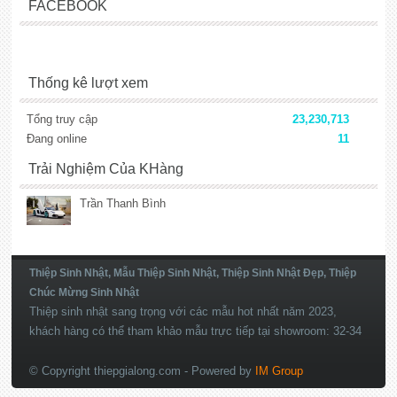
FACEBOOK
Thống kê lượt xem
Tổng truy cập
23,230,713
Đang online
11
Trải Nghiệm Của KHàng
Trần Thanh Bình
Thiệp Sinh Nhật, Mẫu Thiệp Sinh Nhật, Thiệp Sinh Nhật Đẹp, Thiệp
Chúc Mừng Sinh Nhật
Thiệp sinh nhật sang trọng với các mẫu hot nhất năm 2023,
khách hàng có thể tham khảo mẫu trực tiếp tại showroom: 32-34
Nguyễn Văn Công, Phường 3, Gò Vấp, TP.HCM
© Copyright thiepgialong.com
- Powered by
IM Group