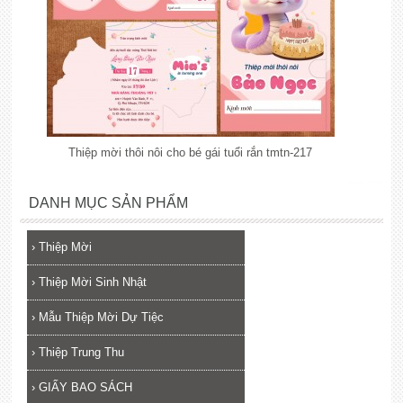
Thiệp mời thôi nôi cho bé gái tuổi rắn tmtn-217
lắp đặt camera
DANH MỤC SẢN PHẨM
›
Thiệp Mời
›
Thiệp Mời Sinh Nhật
›
Mẫu Thiệp Mời Dự Tiệc
›
Thiệp Trung Thu
›
GIẤY BAO SÁCH