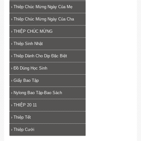
›
Thiệp Chúc Mừng Ngày Của Mẹ
›
Thiệp Chúc Mừng Ngày Của Cha
›
THIỆP CHÚC MỪNG
›
Thiệp Sinh Nhật
›
Thiệp Dành Cho Dịp Đặc Biệt
›
Đồ Dùng Học Sinh
›
Giấy Bao Tập
›
Nylong Bao Tập-Bao Sách
›
THIỆP 20 11
›
Thiệp Tết
›
Thiệp Cưới