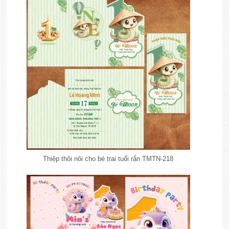
Thiệp thôi nôi cho bé trai tuổi rắn TMTN-218