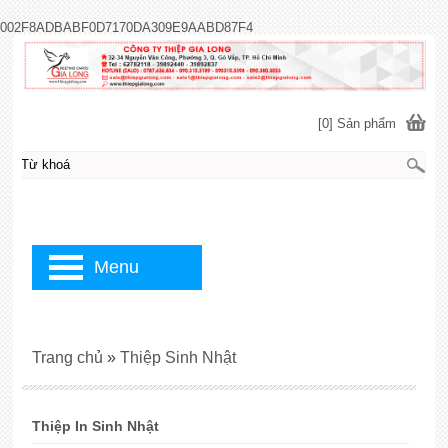
002F8ADBABF0D7170DA309E9AABD87F4
[0] Sản phẩm
Menu
Trang chủ
»
Thiệp Sinh Nhật
Thiệp In Sinh Nhật