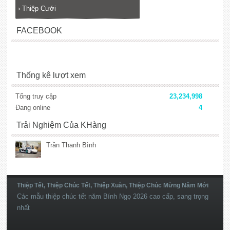
›
Thiệp Cưới
FACEBOOK
Thống kê lượt xem
Tổng truy cập
23,234,998
Đang online
4
Trải Nghiệm Của KHàng
Trần Thanh Bình
Thiệp Tết, Thiệp Chúc Tết, Thiệp Xuân, Thiệp Chúc Mừng Năm Mới
Các mẫu thiệp chúc tết năm Bính Ngọ 2026 cao cấp, sang trọng
nhất