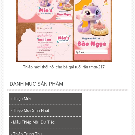
Thiệp mời thôi nôi cho bé gái tuổi rắn tmtn-217
lắp đặt camera
DANH MỤC SẢN PHẨM
›
Thiệp Mời
›
Thiệp Mời Sinh Nhật
›
Mẫu Thiệp Mời Dự Tiệc
›
Thiệp Trung Thu