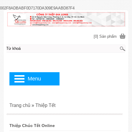
002F8ADBABF0D7170DA309E9AABD87F4
[0] Sản phẩm
Menu
Trang chủ
»
Thiệp Tết
Thiệp Chúc Tết Online