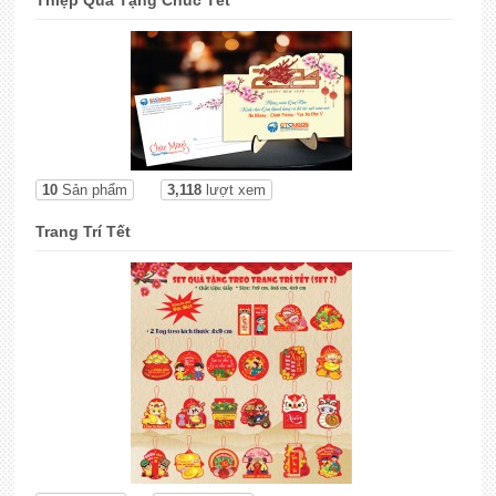
Thiệp Quà Tặng Chúc Tết
10
Sản phẩm
3,118
lượt xem
Trang Trí Tết