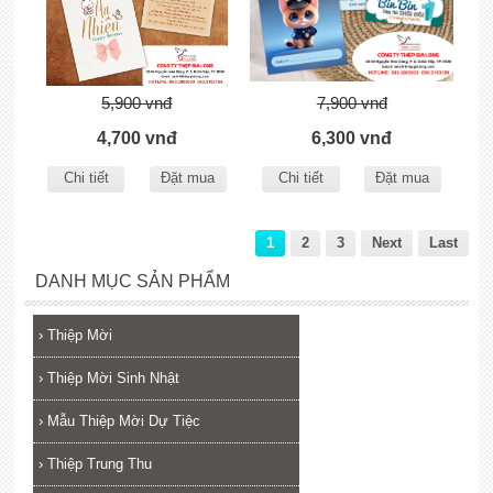
5,900 vnđ
7,900 vnđ
4,700 vnđ
6,300 vnđ
Chi tiết
Đặt mua
Chi tiết
Đặt mua
1
2
3
Next
Last
DANH MỤC SẢN PHẨM
›
Thiệp Mời
›
Thiệp Mời Sinh Nhật
›
Mẫu Thiệp Mời Dự Tiệc
›
Thiệp Trung Thu