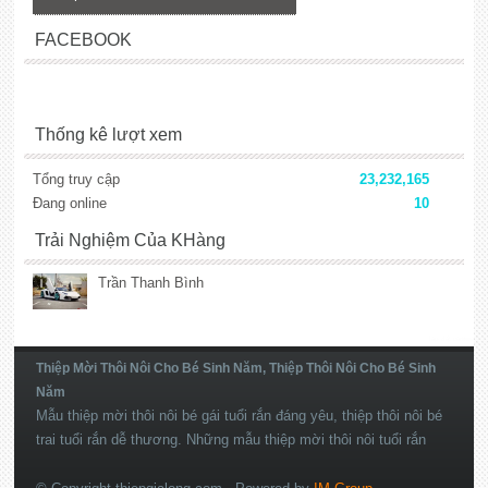
FACEBOOK
Thống kê lượt xem
Tổng truy cập
23,232,165
Đang online
10
Trải Nghiệm Của KHàng
Trần Thanh Bình
lắp đặt camera
Thiệp Mời Thôi Nôi Cho Bé Sinh Năm, Thiệp Thôi Nôi Cho Bé Sinh
Năm
Mẫu thiệp mời thôi nôi bé gái tuổi rắn đáng yêu, thiệp thôi nôi bé
trai tuổi rắn dễ thương. Những mẫu thiệp mời thôi nôi tuổi rắn
độc đáo và đẹp mắt nhất nắm 2026