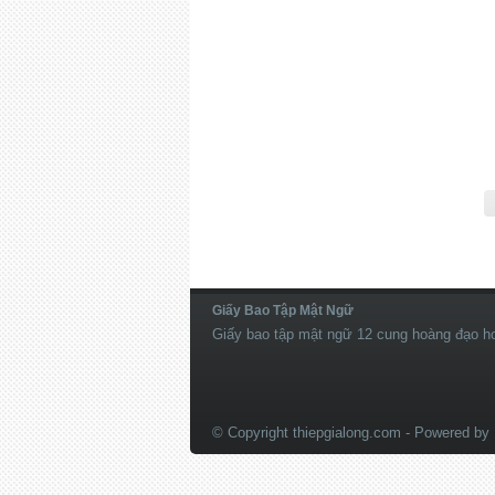
Giấy Bao Tập Mật Ngữ
Giấy bao tập mật ngữ 12 cung hoàng đạo ho
© Copyright thiepgialong.com
- Powered by