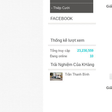
Giấ
›
Thiệp Cưới
FACEBOOK
Thống kê lượt xem
Tổng truy cập
23,230,559
Đang online
10
Trải Nghiệm Của KHàng
Trần Thanh Bình
Giấ