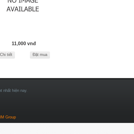
11,000 vnđ
Chi tiết
Đặt mua
t nhất hiện nay.
IM Group