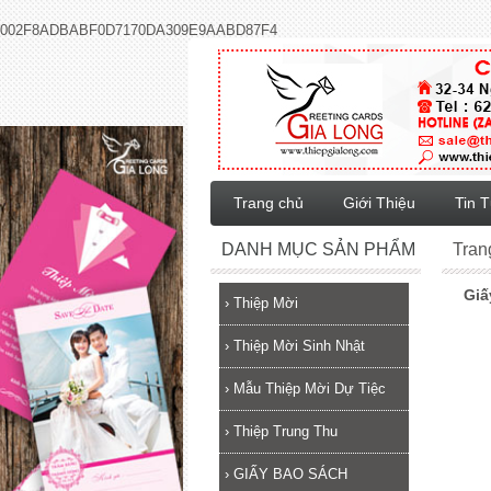
002F8ADBABF0D7170DA309E9AABD87F4
Trang chủ
Giới Thiệu
Tin 
DANH MỤC SẢN PHẨM
Tran
Giấ
›
Thiệp Mời
›
Thiệp Mời Sinh Nhật
›
Mẫu Thiệp Mời Dự Tiệc
›
Thiệp Trung Thu
›
GIẤY BAO SÁCH