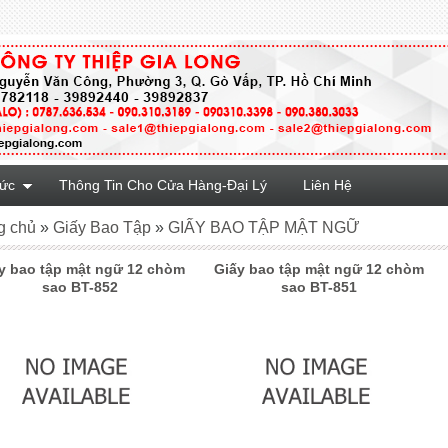
Tức
Thông Tin Cho Cửa Hàng-Đại Lý
Liên Hệ
g chủ
»
Giấy Bao Tập
»
GIẤY BAO TẬP MẬT NGỮ
y bao tập mật ngữ 12 chòm
Giấy bao tập mật ngữ 12 chòm
sao BT-852
sao BT-851