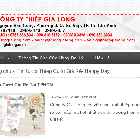
Tức
Thông Tin Cho Cửa Hàng-Đại Lý
Liên Hệ
g chủ
»
Tin Tức
»
Thiệp Cưới Giá Rẻ- Happy Day
p Cưới Giá Rẻ Tại TPHCM
26-05-2021 // 885 lượt xem
Công ty Gia Long chuyên sản xuất thiệp cưới
rẻ với mẫu mã hot nhất trên thị trường hiện n
Chi tiết →