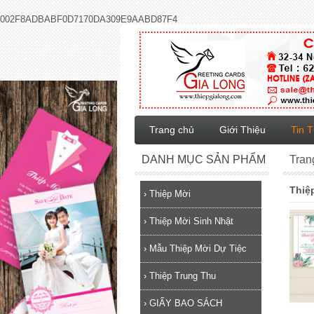
002F8ADBABF0D7170DA309E9AABD87F4
Trang chủ
Giới Thiệu
Tin 
DANH MỤC SẢN PHẨM
Tran
Thiệ
›
Thiệp Mời
›
Thiệp Mời Sinh Nhật
›
Mẫu Thiệp Mời Dự Tiệc
›
Thiệp Trung Thu
›
GIẤY BAO SÁCH