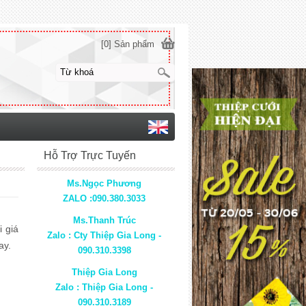
[0] Sản phẩm
Hỗ Trợ Trực Tuyến
Ms.Ngọc Phương
ZALO :090.380.3033
Ms.Thanh Trúc
 giá
Zalo : Cty Thiệp Gia Long -
ay.
090.310.3398
Thiệp Gia Long
Zalo : Thiệp Gia Long -
090.310.3189