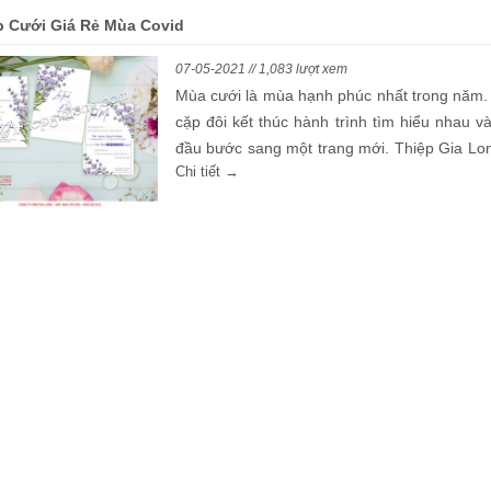
p Cưới Giá Rẻ Mùa Covid
07-05-2021 // 1,083 lượt xem
Mùa cưới là mùa hạnh phúc nhất trong năm.
cặp đôi kết thúc hành trình tìm hiểu nhau v
đầu bước sang một trang mới. Thiệp Gia Lon
Chi tiết →
nhà sản xuất thiệp hàng đầu tại Việt Nam vớ
20 năm kinh nghiệm - chúng tôi sẽ giúp bạn 
được tấm thiệp cưới giá rẻ và hợp với xu h
hiện nay.