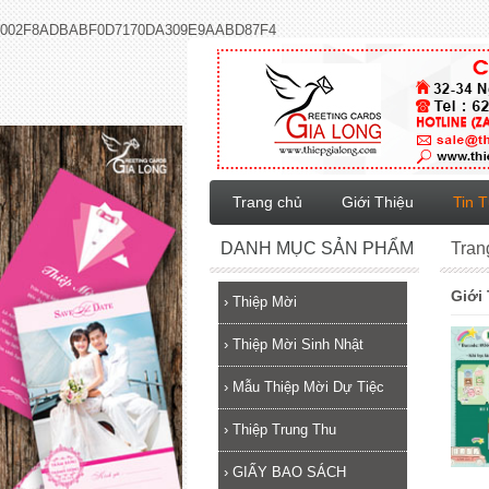
002F8ADBABF0D7170DA309E9AABD87F4
Trang chủ
Giới Thiệu
Tin 
DANH MỤC SẢN PHẨM
Tran
Giới
›
Thiệp Mời
›
Thiệp Mời Sinh Nhật
›
Mẫu Thiệp Mời Dự Tiệc
›
Thiệp Trung Thu
›
GIẤY BAO SÁCH