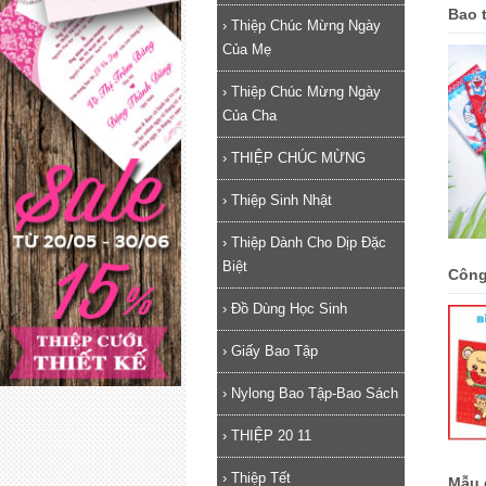
Bao t
›
Thiệp Chúc Mừng Ngày
Của Mẹ
›
Thiệp Chúc Mừng Ngày
Của Cha
›
THIỆP CHÚC MỪNG
›
Thiệp Sinh Nhật
›
Thiệp Dành Cho Dịp Đặc
Biệt
Công
›
Đồ Dùng Học Sinh
›
Giấy Bao Tập
›
Nylong Bao Tập-Bao Sách
›
THIỆP 20 11
›
Thiệp Tết
Mẫu 