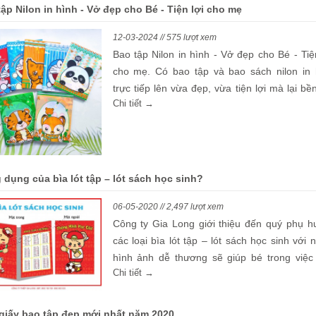
các bé trong học tập.
ập Nilon in hình - Vở đẹp cho Bé - Tiện lợi cho mẹ
12-03-2024 // 575 lượt xem
Bao tập Nilon in hình - Vở đẹp cho Bé - Tiệ
cho mẹ. Có bao tập và bao sách nilon in 
trực tiếp lên vừa đẹp, vừa tiện lợi mà lại bề
Chi tiết →
giúp cho tập sách của bé được bảo quản đẹp
lúc nào cũng như mới
 dụng của bìa lót tập – lót sách học sinh?
06-05-2020 // 2,497 lượt xem
Công ty Gia Long giới thiệu đến quý phụ h
các loại bìa lót tập – lót sách học sinh với 
hình ảnh dễ thương sẽ giúp bé trong việc
Chi tiết →
quản tập vở của mình thật sạch đẹp.
giấy bao tập đẹp mới nhất năm 2020