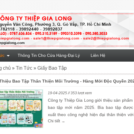
Tức
Thông Tin Cho Cửa Hàng-Đại Lý
Liên Hệ
g chủ
»
Tin Tức
»
Giấy Bao Tập
 Thiệu Bao Tập Thân Thiện Môi Trường - Hàng Mới Độc Quyền 20
19-04-2025 // 353 lượt xem
Công ty Thiệp Gia Long giới thiệu sản phẩm 
bao tập mới năm 2025. Bìa bao tập được
xuất theo công nghệ hiện đại thân thiện với
Chi tiết →
trường. Có nhiều mẫu dễ thương, bắt mắt, 
in dễ thương tạo sự thích thú và tạo động lự