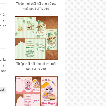
Thiệp mời thôi nôi cho bé trai
tuổi rắn TMTN-219
phân
 đẹp
 tin
 lại
Thiệp thôi nôi cho bé trai tuổi
n đẹp
rắn TMTN-218
 học
khai
ast
lắp đặt camera