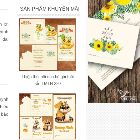
SẢN PHẨM KHUYẾN MÃI
n lợi
hình
n dai
 đẽ,
Thiệp thôi nôi cho bé gái tuổi
rắn TMTN-220
uynh
nhiều
 bảo