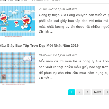
28-04-2020 // 1,630 lượt xem
Công ty thiệp Gia Long chuyên sản xuất và 
phối các loại giấy bao tập đẹp với mẫu mã
mắt, chất lượng uy tín được rất nhiều người
Chi tiết →
dùng.
Mẫu Giấy Bao Tập Trơn Đẹp Mới Nhất Năm 2019
04-05-2019 // 1,296 lượt xem
Mỗi năm cứ tới mùa hè là công ty Gia Long
sản xuất ra thật nhiều mẫu giấy bao tập trơ
để phục vụ cho nhu cầu mua sắm dụng cụ
Chi tiết →
tập của các bé khi sắp bước vào ngày 
trường.
1
2
3
Next
L