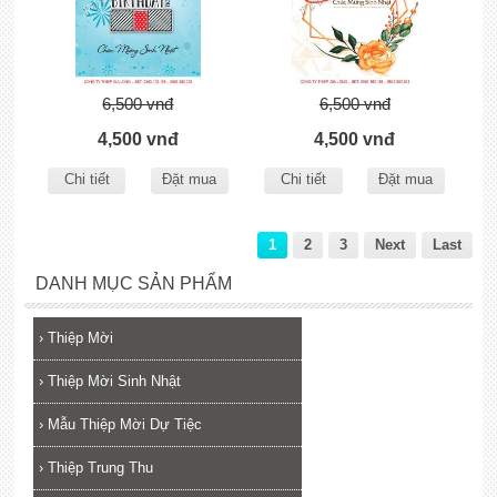
6,500 vnđ
6,500 vnđ
4,500 vnđ
4,500 vnđ
Chi tiết
Đặt mua
Chi tiết
Đặt mua
1
2
3
Next
Last
DANH MỤC SẢN PHẨM
›
Thiệp Mời
›
Thiệp Mời Sinh Nhật
›
Mẫu Thiệp Mời Dự Tiệc
›
Thiệp Trung Thu