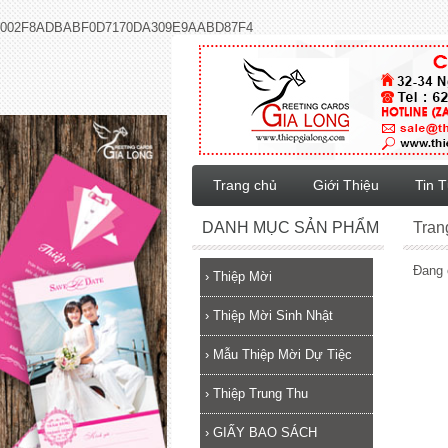
002F8ADBABF0D7170DA309E9AABD87F4
Trang chủ
Giới Thiệu
Tin 
DANH MỤC SẢN PHẨM
Tran
Đang 
›
Thiệp Mời
›
Thiệp Mời Sinh Nhật
›
Mẫu Thiệp Mời Dự Tiệc
›
Thiệp Trung Thu
›
GIẤY BAO SÁCH