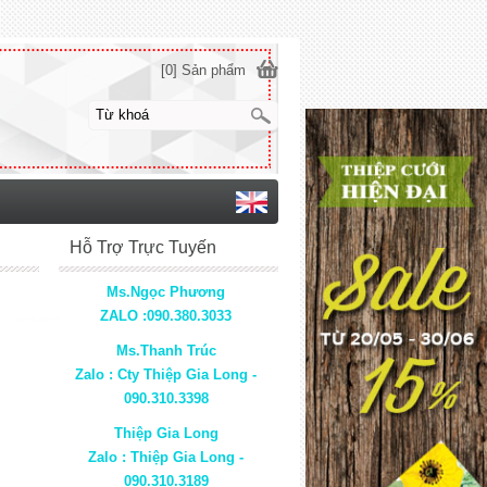
[0] Sản phẩm
Hỗ Trợ Trực Tuyến
Ms.Ngọc Phương
ZALO :090.380.3033
lắp đặt camera
Ms.Thanh Trúc
Zalo : Cty Thiệp Gia Long -
090.310.3398
Thiệp Gia Long
Zalo : Thiệp Gia Long -
090.310.3189