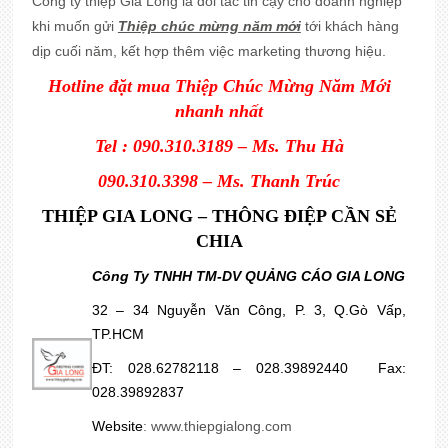
Công ty thiệp Gia Long là đối tác tin cậy cho doanh nghiệp
khi muốn gửi
Thiệp chúc mừng năm mới
tới khách hàng
dịp cuối năm, kết hợp thêm việc marketing thương hiệu.
Hotline đặt mua Thiệp Chúc Mừng Năm Mới
nhanh nhất
Tel : 090.310.3189 – Ms. Thu Hà
090.310.3398 – Ms. Thanh Trúc
THIỆP GIA LONG – THÔNG ĐIỆP CẦN SẺ
CHIA
Công Ty TNHH TM-DV QUẢNG CÁO GIA LONG
32 – 34 Nguyễn Văn Công, P. 3, Q.Gò Vấp,
TP.HCM
ĐT: 028.62782118 – 028.39892440 Fax:
028.39892837
Website
:
www.thiepgialong.com