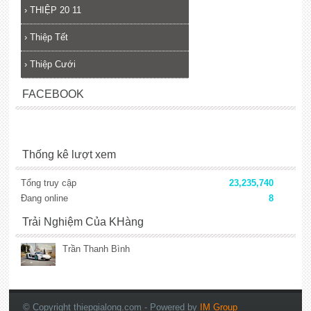
›
THIỆP 20 11
›
Thiệp Tết
›
Thiệp Cưới
FACEBOOK
Thống kê lượt xem
Tổng truy cập
23,235,740
Đang online
8
Trải Nghiệm Của KHàng
Trần Thanh Bình
lắp đặt camera
© Copyright thiepgialong.com
- Powered by
IM Group