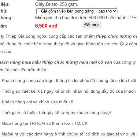
liệu:
Giấy Bristol 250 gsm.
chú:
 hàng:
Miễn phí cho hóa đơn trên 500.000đ nội thành.T
bán:
6,500 vnđ
 ty Thiệp Gia Long ngòai cung cấp các sản phẩm
thiệp chúc mừng n
 nội dung lời chúc bên trong thiệp tết và giao hàng tận nơi cho Quý công
ư sau:
hách hàng mua mẫu thiệp chúc mừng năm mới có sẵn
của công ty 
và lời chúc lên trên thiệp :
- Khách hàng cung cấp logo, thông tin lời chúc để chúng tôi sẽ lên thiết
- Thời gian thiết kế: 01 ngày kể từ khi nhận nội dung đầy đủ của khác
- Khách hàng coi và chỉnh sửa thiết kế
- Thời gian có thiệp: 04ngày kể từ ngày khách hàng duyệt.
- Giao hàng tại TP.HCM và thanh tóan TM/CK
- Ngòai ra với các đơn hàng ở tỉnh chúng tôi có dịch vụ giao tận nơi v