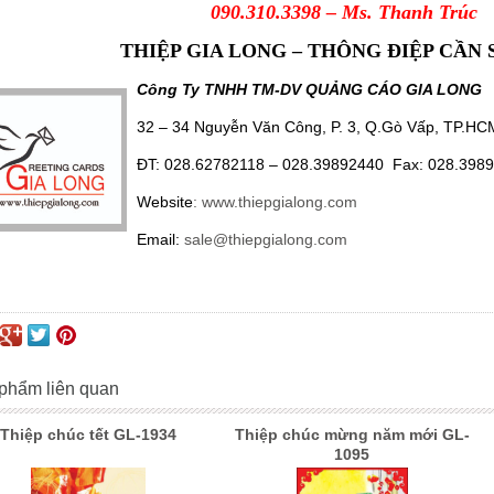
090.310.3398 – Ms. Thanh Trúc
THIỆP GIA LONG – THÔNG ĐIỆP CẦN 
Công Ty TNHH TM-DV QUẢNG CÁO GIA LONG
32 – 34 Nguyễn Văn Công, P. 3, Q.Gò Vấp, TP.HC
ĐT: 028.62782118 – 028.39892440 Fax: 028.398
Website
:
www.thiepgialong.com
Email:
sale@thiepgialong.com
phẩm liên quan
Thiệp chúc tết GL-1934
Thiệp chúc mừng năm mới GL-
1095