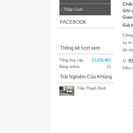
Chất 
›
Thiệp Cưới
Ghi 
Giao
FACEBOOK
Giá 
Công
vụ in
Thống kê lượt xem
đó nh
Tổng truy cập
23,235,883
1/.
K
Đang online
12
hiệu 
Trải Nghiệm Của KHàng
Trần Thanh Bình