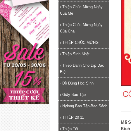
›
Thiệp Chúc Mừng Ngày
Của Mẹ
›
Thiệp Chúc Mừng Ngày
Của Cha
›
THIỆP CHÚC MỪNG
›
Thiệp Sinh Nhật
›
Thiệp Dành Cho Dịp Đặc
Biệt
›
Đồ Dùng Học Sinh
›
Giấy Bao Tập
›
Nylong Bao Tập-Bao Sách
›
THIỆP 20 11
Mã S
Kích
›
Thiệp Tết