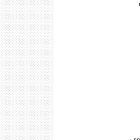
2/.
Kh