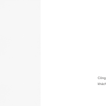
Công 
khách