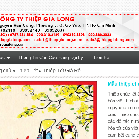
Tức
Thông Tin Cho Cửa Hàng-Đại Lý
Liên Hệ
g chủ
»
Thiệp Tết
»
Thiệp Tết Giá Rẻ
Mẫu thiệp chú
Thiệp chúc tết 
hóa việt, hình ả
ngày xuân gợi 
quê. Thiệp chúc
các đối tác nư
hóa tết của việ
cam kết cung cấ