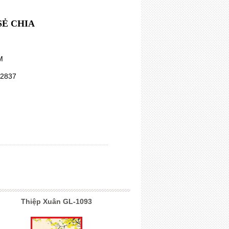
SẺ CHIA
M
92837
Thiệp Xuân GL-1093