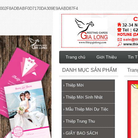
002F8ADBABF0D7170DA309E9AABD87F4
Trang chủ
Giới Thiệu
Tin 
DANH MỤC SẢN PHẨM
Tran
›
Thiệp Mời
›
Thiệp Mời Sinh Nhật
›
Mẫu Thiệp Mời Dự Tiệc
›
Thiệp Trung Thu
›
GIẤY BAO SÁCH