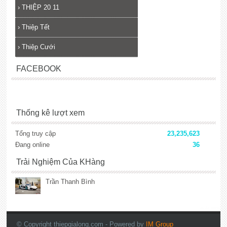
›
THIỆP 20 11
›
Thiệp Tết
›
Thiệp Cưới
FACEBOOK
Thống kê lượt xem
Tổng truy cập
23,235,623
Đang online
36
Trải Nghiệm Của KHàng
Trần Thanh Bình
lắp đặt camera
© Copyright thiepgialong.com
- Powered by
IM Group