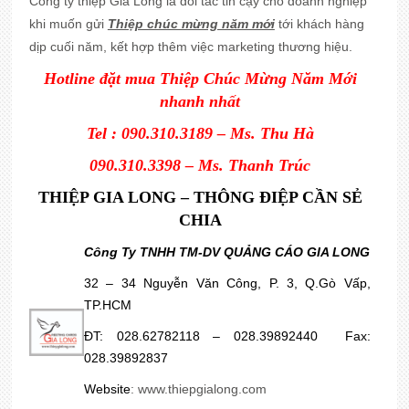
Công ty thiệp Gia Long là đối tác tin cậy cho doanh nghiệp
khi muốn gửi
Thiệp chúc mừng năm mới
tới khách hàng
dịp cuối năm, kết hợp thêm việc marketing thương hiệu.
Hotline đặt mua Thiệp Chúc Mừng Năm Mới
nhanh nhất
Tel : 090.310.3189 – Ms. Thu Hà
090.310.3398 – Ms. Thanh Trúc
THIỆP GIA LONG – THÔNG ĐIỆP CẦN SẺ
CHIA
Công Ty TNHH TM-DV QUẢNG CÁO GIA LONG
32 – 34 Nguyễn Văn Công, P. 3, Q.Gò Vấp,
TP.HCM
ĐT: 028.62782118 – 028.39892440 Fax:
028.39892837
Website
:
www.thiepgialong.com