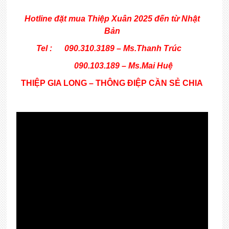
Hotline đặt mua Thiệp Xuân 2025 đến từ Nhật
Bản
Tel : 090.310.3189 – Ms.Thanh Trúc
090.103.189 – Ms.Mai Huệ
THIỆP GIA LONG – THÔNG ĐIỆP CẦN SẺ CHIA