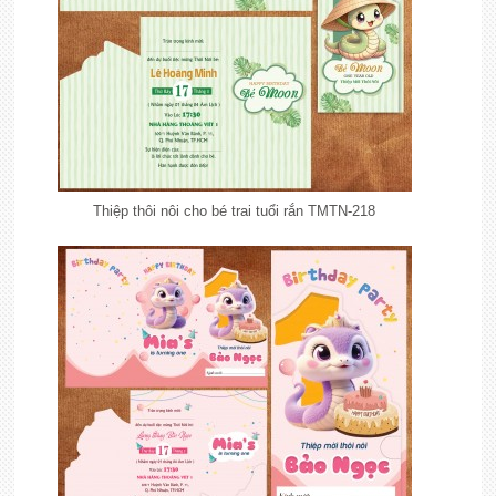
Thiệp thôi nôi cho bé trai tuổi rắn TMTN-218