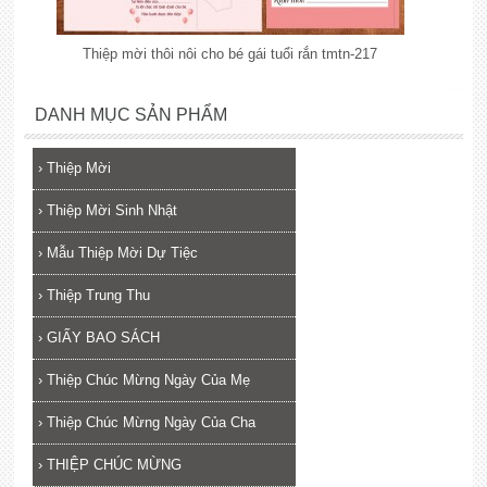
Thiệp mời thôi nôi cho bé gái tuổi rắn tmtn-217
lắp đặt camera
DANH MỤC SẢN PHẨM
›
Thiệp Mời
›
Thiệp Mời Sinh Nhật
›
Mẫu Thiệp Mời Dự Tiệc
›
Thiệp Trung Thu
›
GIẤY BAO SÁCH
›
Thiệp Chúc Mừng Ngày Của Mẹ
›
Thiệp Chúc Mừng Ngày Của Cha
›
THIỆP CHÚC MỪNG