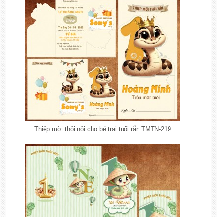
Thiệp mời thôi nôi cho bé trai tuổi rắn TMTN-219