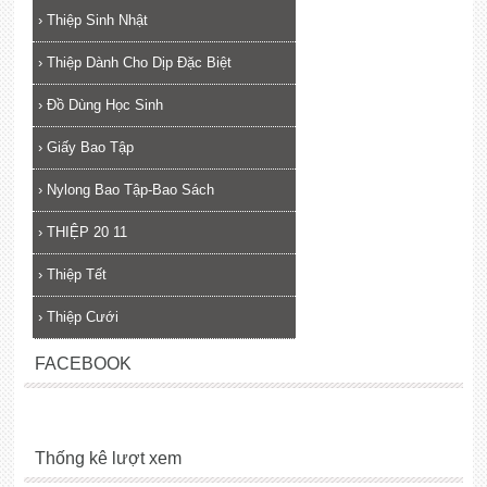
›
Thiệp Sinh Nhật
›
Thiệp Dành Cho Dịp Đặc Biệt
›
Đồ Dùng Học Sinh
›
Giấy Bao Tập
›
Nylong Bao Tập-Bao Sách
›
THIỆP 20 11
›
Thiệp Tết
›
Thiệp Cưới
FACEBOOK
Thống kê lượt xem