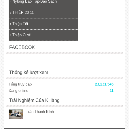
›
Nylong Bao Tập-Bao Sách
›
THIỆP 20 11
›
Thiệp Tết
›
Thiệp Cưới
FACEBOOK
Thống kê lượt xem
Tổng truy cập
23,231,545
Đang online
11
Trải Nghiệm Của KHàng
Trần Thanh Bình