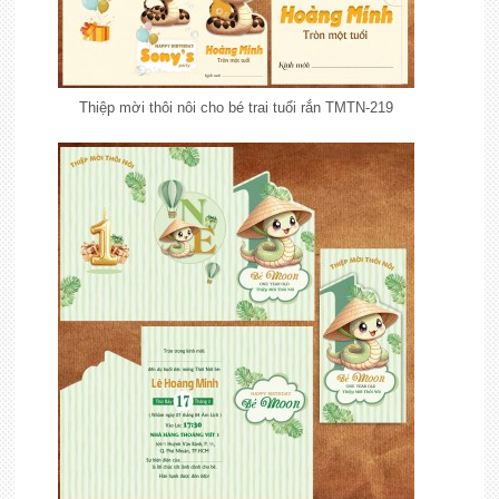
Thiệp mời thôi nôi cho bé trai tuổi rắn TMTN-219