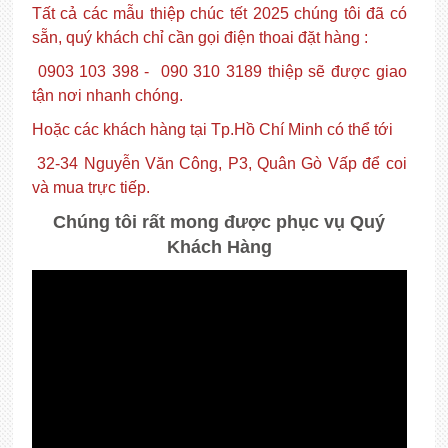
Tất cả các mẫu thiệp chúc tết 2025 chúng tôi đã có
sẵn, quý khách chỉ cần gọi điện thoai đặt hàng :
0903 103 398 - 090 310 3189 thiệp sẽ được giao
tận nơi nhanh chóng.
Hoặc các khách hàng tại Tp.Hồ Chí Minh có thể tới
32-34 Nguyễn Văn Công, P3, Quân Gò Vấp để coi
và mua trực tiếp.
Chúng tôi rất mong được phục vụ Quý
Khách Hàng