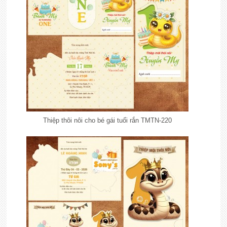
Thiệp thôi nôi cho bé gái tuổi rắn TMTN-220