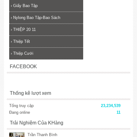
›
Giấy Bao Tập
›
Nylong Bao Tập-Bao Sách
›
THIỆP 20 11
›
Thiệp Tết
›
Thiệp Cưới
FACEBOOK
Thống kê lượt xem
Tổng truy cập
23,234,539
Đang online
11
Trải Nghiệm Của KHàng
Trần Thanh Bình