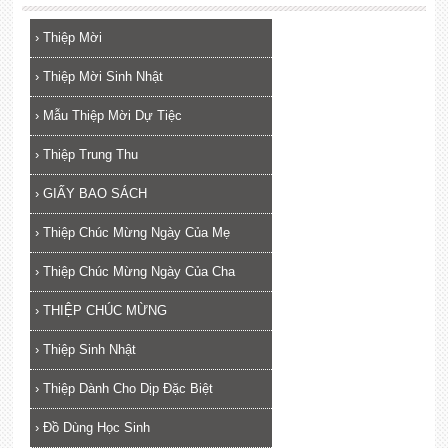
›
Thiệp Mời
›
Thiệp Mời Sinh Nhật
›
Mẫu Thiệp Mời Dự Tiệc
›
Thiệp Trung Thu
›
GIẤY BAO SÁCH
›
Thiệp Chúc Mừng Ngày Của Mẹ
›
Thiệp Chúc Mừng Ngày Của Cha
›
THIỆP CHÚC MỪNG
›
Thiệp Sinh Nhật
›
Thiệp Dành Cho Dịp Đặc Biệt
›
Đồ Dùng Học Sinh