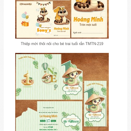
Thiệp mời thôi nôi cho bé trai tuổi rắn TMTN-219