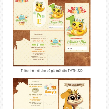
Thiệp thôi nôi cho bé gái tuổi rắn TMTN-220