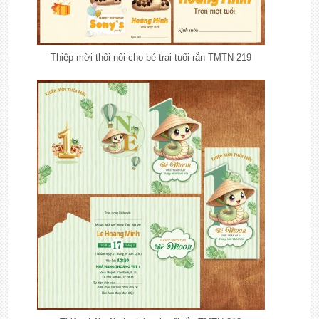
Thiệp mời thôi nôi cho bé trai tuổi rắn TMTN-219