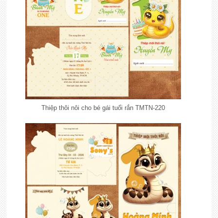
Thiệp thôi nôi cho bé gái tuổi rắn TMTN-220