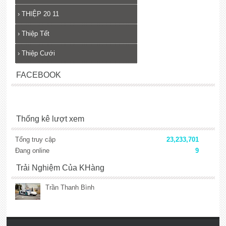
›
THIỆP 20 11
›
Thiệp Tết
›
Thiệp Cưới
FACEBOOK
Thống kê lượt xem
Tổng truy cập
23,233,701
Đang online
9
Trải Nghiệm Của KHàng
Trần Thanh Bình