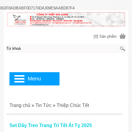
002F8ADBABF0D7170DA309E9AABD87F4
[0] Sản phẩm
Menu
Trang chủ
»
Tin Tức
»
Thiệp Chúc Tết
Set Dây Treo Trang Trí Tết Ất Tỵ 2025