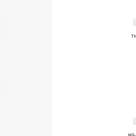
Th
Mẫu