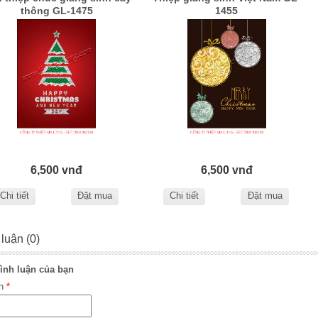
thông GL-1475
1455
6,500 vnđ
6,500 vnđ
Chi tiết
Đặt mua
Chi tiết
Đặt mua
 luận (0)
ình luận của bạn
ên
*