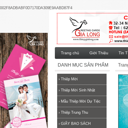
002F8ADBABF0D7170DA309E9AABD87F4
Trang chủ
Giới Thiệu
Tin 
DANH MỤC SẢN PHẨM
Tran
›
Thiệp Mời
›
Thiệp Mời Sinh Nhật
›
Mẫu Thiệp Mời Dự Tiệc
›
Thiệp Trung Thu
›
GIẤY BAO SÁCH