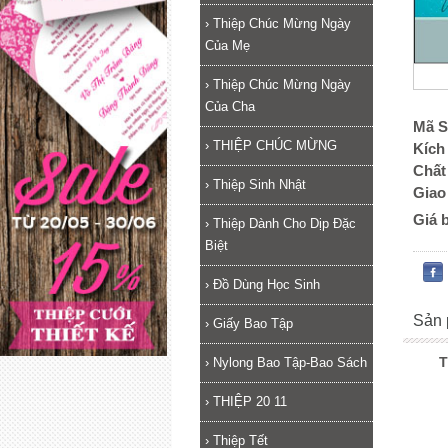
›
Thiệp Chúc Mừng Ngày
Của Mẹ
›
Thiệp Chúc Mừng Ngày
Của Cha
Mã S
›
THIỆP CHÚC MỪNG
Kích
Chất 
›
Thiệp Sinh Nhật
Giao
Giá 
›
Thiệp Dành Cho Dịp Đặc
Biệt
›
Đồ Dùng Học Sinh
Sản 
›
Giấy Bao Tập
T
›
Nylong Bao Tập-Bao Sách
›
THIỆP 20 11
›
Thiệp Tết