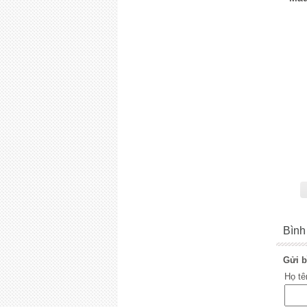
Bình
Gửi b
Họ t