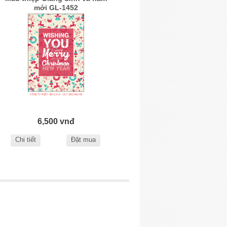
mới GL-1452
6,500 vnđ
Chi tiết
Đặt mua