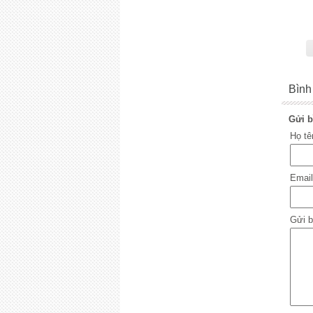
Bình
Gửi b
Họ t
Emai
Gửi b