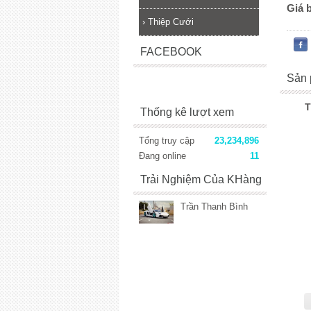
Giá 
›
Thiệp Cưới
FACEBOOK
Sản 
T
Thống kê lượt xem
Tổng truy cập
23,234,896
Đang online
11
Trải Nghiệm Của KHàng
Trần Thanh Bình