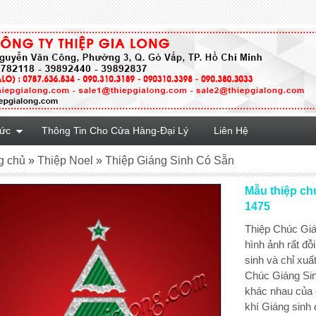
Tức
Thông Tin Cho Cửa Hàng-Đại Lý
Liên Hệ
g chủ
»
Thiệp Noel
»
Thiệp Giáng Sinh Có Sẵn
Mẫu thiệp ch
1475
Thiệp Chúc Giá
hình ảnh rất đỗ
sinh và chỉ xuấ
Chúc Giáng Sin
khác nhau của 
khí Giáng sinh