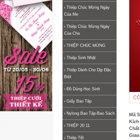
›
Thiệp Chúc Mừng Ngày
Của Mẹ
›
Thiệp Chúc Mừng Ngày
Của Cha
›
THIỆP CHÚC MỪNG
›
Thiệp Sinh Nhật
›
Thiệp Dành Cho Dịp Đặc
Biệt
›
Đồ Dùng Học Sinh
›
Giấy Bao Tập
›
Nylong Bao Tập-Bao Sách
Mã S
Kích
›
THIỆP 20 11
Chất 
Giao
›
Thiệp Tết