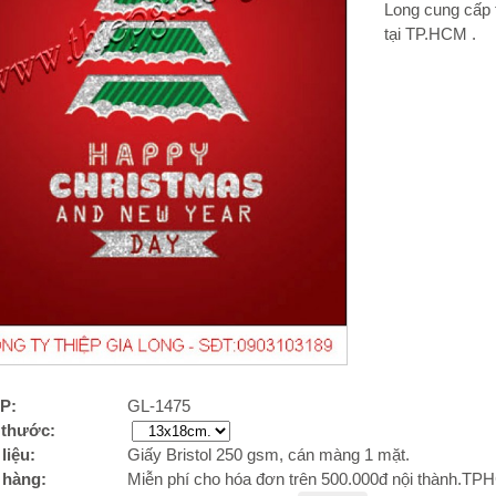
Long cung cấp 
tại TP.HCM .
P:
GL-1475
 thước:
liệu:
Giấy Bristol 250 gsm, cán màng 1 mặt.
 hàng:
Miễn phí cho hóa đơn trên 500.000đ nội thành.T