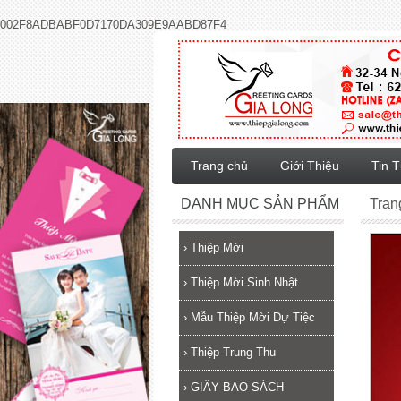
002F8ADBABF0D7170DA309E9AABD87F4
Trang chủ
Giới Thiệu
Tin 
DANH MỤC SẢN PHẨM
Tran
›
Thiệp Mời
›
Thiệp Mời Sinh Nhật
›
Mẫu Thiệp Mời Dự Tiệc
›
Thiệp Trung Thu
›
GIẤY BAO SÁCH