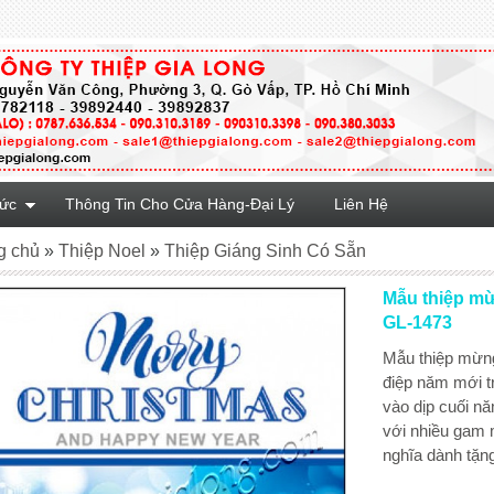
Tức
Thông Tin Cho Cửa Hàng-Đại Lý
Liên Hệ
g chủ
»
Thiệp Noel
»
Thiệp Giáng Sinh Có Sẵn
Mẫu thiệp mừ
GL-1473
Mẫu thiệp mừng
điệp năm mới tr
vào dịp cuối n
với nhiều gam 
nghĩa dành tặn