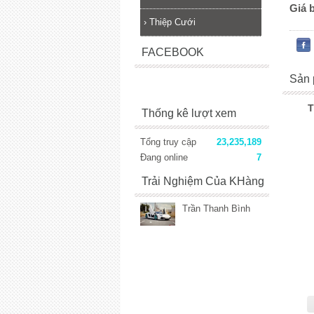
Giá 
›
Thiệp Cưới
FACEBOOK
Sản 
T
Thống kê lượt xem
Tổng truy cập
23,235,189
Đang online
7
Trải Nghiệm Của KHàng
Trần Thanh Bình