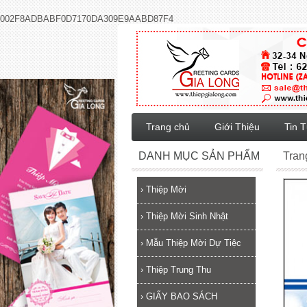
002F8ADBABF0D7170DA309E9AABD87F4
Trang chủ
Giới Thiệu
Tin 
DANH MỤC SẢN PHẨM
Tran
›
Thiệp Mời
›
Thiệp Mời Sinh Nhật
›
Mẫu Thiệp Mời Dự Tiệc
›
Thiệp Trung Thu
›
GIẤY BAO SÁCH