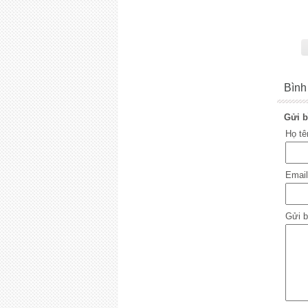
Bình
Gửi b
Họ t
Emai
Gửi b