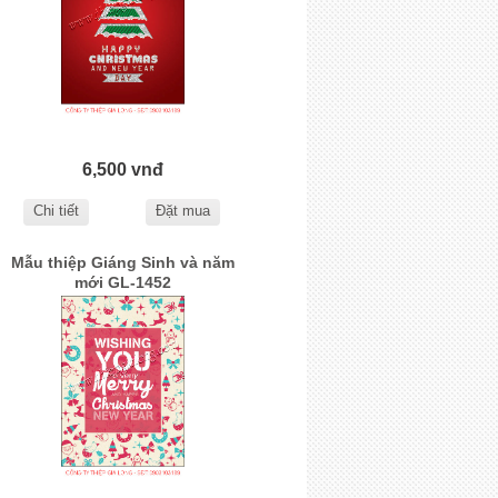
6,500 vnđ
Chi tiết
Đặt mua
Mẫu thiệp Giáng Sinh và năm
mới GL-1452