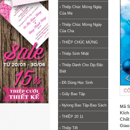
›
Thiệp Chúc Mừng Ngày
Của Mẹ
›
Thiệp Chúc Mừng Ngày
Của Cha
›
THIỆP CHÚC MỪNG
›
Thiệp Sinh Nhật
›
Thiệp Dành Cho Dịp Đặc
Biệt
›
Đồ Dùng Học Sinh
›
Giấy Bao Tập
›
Nylong Bao Tập-Bao Sách
Mã S
Kích
›
THIỆP 20 11
Chất 
Giao
›
Thiệp Tết