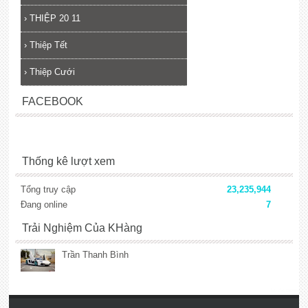
›
THIỆP 20 11
›
Thiệp Tết
›
Thiệp Cưới
FACEBOOK
Thống kê lượt xem
Tổng truy cập
23,235,944
Đang online
7
Trải Nghiệm Của KHàng
Trần Thanh Bình
lắp đặt camera