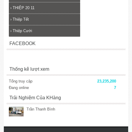
›
THIỆP 20 11
›
Thiệp Tết
›
Thiệp Cưới
FACEBOOK
Thống kê lượt xem
Tổng truy cập
23,235,200
Đang online
7
Trải Nghiệm Của KHàng
Trần Thanh Bình
lắp đặt camera