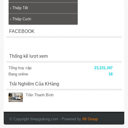
›
Thiệp Tết
›
Thiệp Cưới
FACEBOOK
Thống kê lượt xem
Tổng truy cập
23,231,347
Đang online
18
Trải Nghiệm Của KHàng
Trần Thanh Bình
lắp đặt camera
© Copyright thiepgialong.com
- Powered by
IM Group