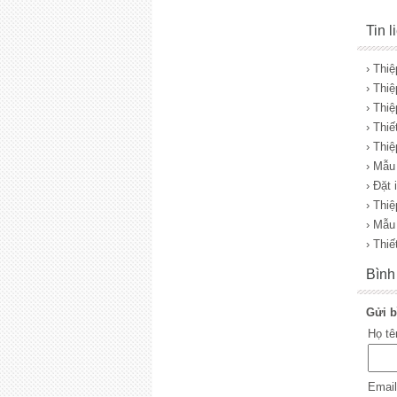
Tin 
› Thi
› Thi
› Thi
› Thiế
› Thi
› Mẫu
› Đặt
› Thi
› Mẫu
› Thiế
Bình
Gửi b
Họ t
Emai