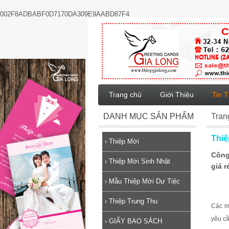
002F8ADBABF0D7170DA309E9AABD87F4
Trang chủ
Giới Thiệu
Tin 
DANH MỤC SẢN PHẨM
Tran
Thiệ
›
Thiệp Mời
Công
›
Thiệp Mời Sinh Nhật
giá r
›
Mẫu Thiệp Mời Dự Tiệc
›
Thiệp Trung Thu
Các 
yêu c
›
GIẤY BAO SÁCH