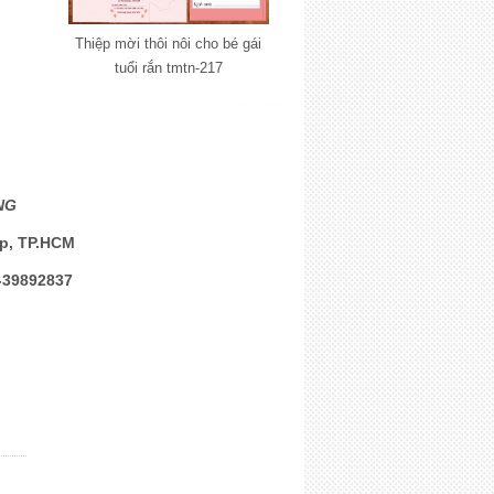
Thiệp mời thôi nôi cho bé gái
tuổi rắn tmtn-217
lắp đặt camera
NG
ấp, TP.HCM
-39892837