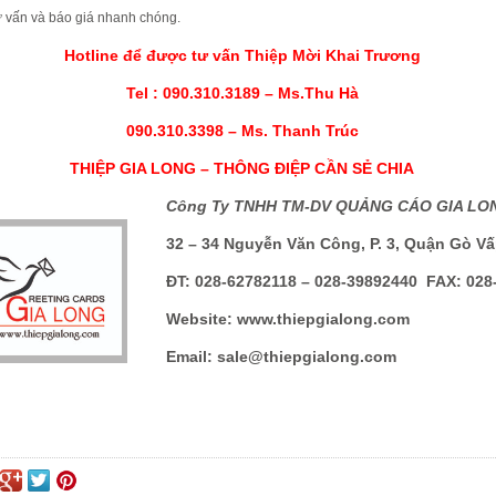
ư vấn và báo giá nhanh chóng.
Hotline để được tư vấn Thiệp Mời Khai Trương
Tel : 090.310.3189 – Ms.Thu Hà
090.310.3398 – Ms. Thanh Trúc
THIỆP GIA LONG – THÔNG ĐIỆP CẦN SẺ CHIA
Công Ty TNHH TM-DV QUẢNG CÁO GIA LO
32 – 34 Nguyễn Văn Công, P. 3, Quận Gò V
ĐT: 028-62782118 – 028-39892440 FAX: 028
Website:
www.thiepgialong.com
Email:
sale@thiepgialong.com