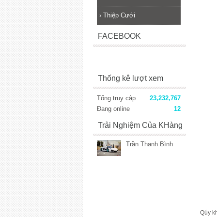
›
Thiệp Cưới
FACEBOOK
Thống kê lượt xem
Tổng truy cập
23,232,767
Đang online
12
Trải Nghiệm Của KHàng
Trần Thanh Bình
Qúy kh