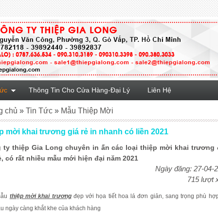
Tức
Thông Tin Cho Cửa Hàng-Đại Lý
Liên Hệ
g chủ
»
Tin Tức
»
Mẫu Thiệp Mời
p mời khai trương giá rẻ in nhanh có liền 2021
 ty thiệp Gia Long chuyên in ấn các loại thiệp mời khai trương
ẻ, có rất nhiều mẫu mới hiện đại năm 2021
Ngày đăng: 27-04-
715 lượt
mẫu
thiệp mời khai trương
đẹp với họa tiết hoa lá đơn giản, sang trọng phù hợ
ầu ngày càng khắt khe của khách hàng