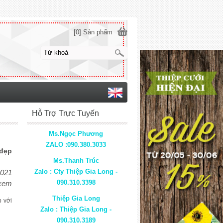
[0] Sản phẩm
Hỗ Trợ Trực Tuyến
Ms.Ngọc Phương
ZALO :090.380.3033
 đẹp
Ms.Thanh Trúc
Zalo : Cty Thiệp Gia Long -
2021
090.310.3398
 xem
Thiệp Gia Long
p với
Zalo : Thiệp Gia Long -
090.310.3189