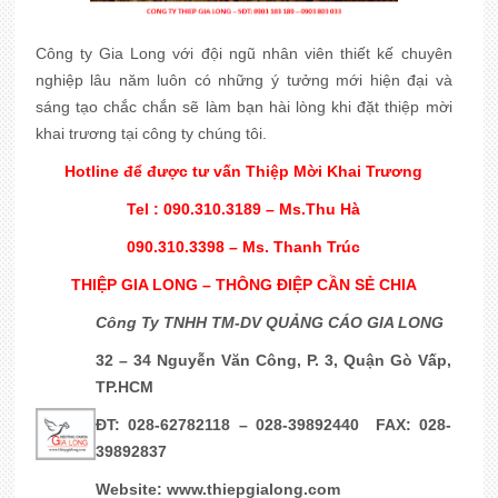
Công ty Gia Long với đội ngũ nhân viên thiết kế chuyên
nghiệp lâu năm luôn có những ý tưởng mới hiện đại và
sáng tạo chắc chắn sẽ làm bạn hài lòng khi đặt thiệp mời
khai trương tại công ty chúng tôi.
Hotline để được tư vấn Thiệp Mời Khai Trương
Tel : 090.310.3189 – Ms.Thu Hà
090.310.3398 – Ms. Thanh Trúc
THIỆP GIA LONG – THÔNG ĐIỆP CẦN SẺ CHIA
Công Ty TNHH TM-DV QUẢNG CÁO GIA LONG
32 – 34 Nguyễn Văn Công, P. 3, Quận Gò Vấp,
TP.HCM
ĐT: 028-62782118 – 028-39892440 FAX: 028-
39892837
Website:
www.thiepgialong.com