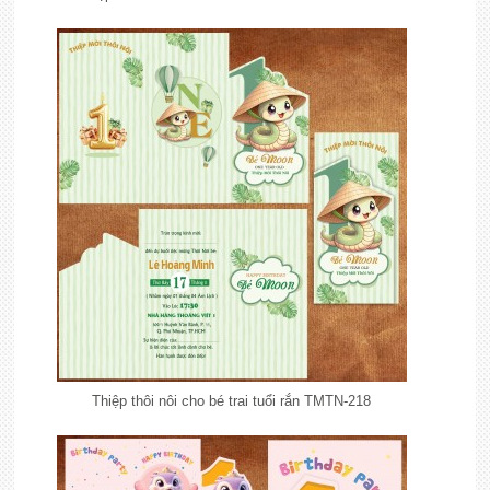
Thiệp thôi nôi cho bé trai tuổi rắn TMTN-218