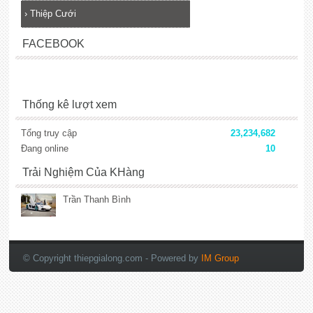
›
Thiệp Cưới
FACEBOOK
Thống kê lượt xem
Tổng truy cập
23,234,682
Đang online
10
Trải Nghiệm Của KHàng
Trần Thanh Bình
© Copyright thiepgialong.com
- Powered by
IM Group