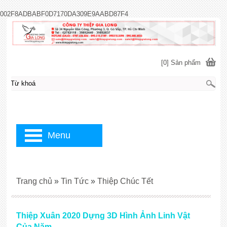
002F8ADBABF0D7170DA309E9AABD87F4
[0] Sản phẩm
Menu
Trang chủ
»
Tin Tức
»
Thiệp Chúc Tết
Thiệp Xuân 2020 Dựng 3D Hình Ảnh Linh Vật
Của Năm