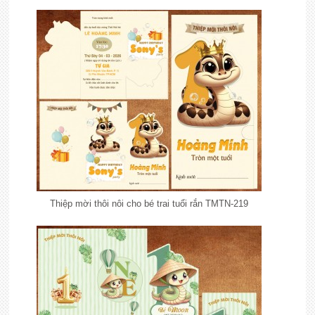
Thiệp mời thôi nôi cho bé trai tuổi rắn TMTN-219