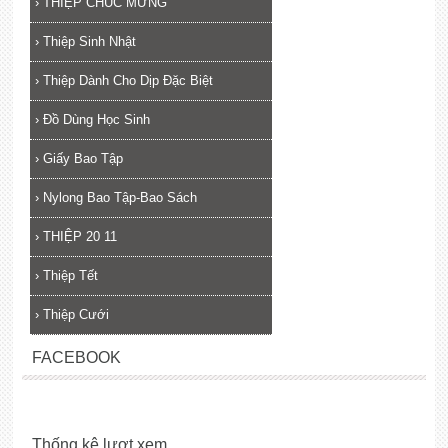
›
THIỆP CHÚC MỪNG
›
Thiệp Sinh Nhật
›
Thiệp Dành Cho Dịp Đặc Biệt
›
Đồ Dùng Học Sinh
›
Giấy Bao Tập
›
Nylong Bao Tập-Bao Sách
›
THIỆP 20 11
›
Thiệp Tết
›
Thiệp Cưới
FACEBOOK
Thống kê lượt xem