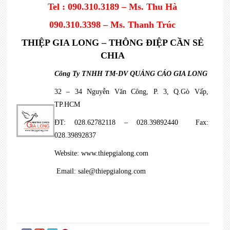
Tel : 090.310.3189 – Ms. Thu Hà
090.310.3398 – Ms. Thanh Trúc
THIỆP GIA LONG – THÔNG ĐIỆP CẦN SẺ
CHIA
Công Ty TNHH TM-DV QUẢNG CÁO GIA LONG
32 – 34 Nguyễn Văn Công, P. 3, Q.Gò Vấp,
TP.HCM
ĐT: 028.62782118 – 028.39892440 Fax:
028.39892837
Website:
www.thiepgialong.com
Email:
sale@thiepgialong.com