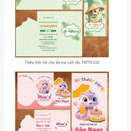
Thiệp thôi nôi cho bé trai tuổi rắn TMTN-218