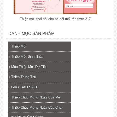
Thiệp mời thôi nôi cho bé gái tuổi rắn tmtn-217
lắp đặt camera
DANH MỤC SẢN PHẨM
›
Thiệp Mời
›
Thiệp Mời Sinh Nhật
›
Mẫu Thiệp Mời Dự Tiệc
›
Thiệp Trung Thu
›
GIẤY BAO SÁCH
›
Thiệp Chúc Mừng Ngày Của Mẹ
›
Thiệp Chúc Mừng Ngày Của Cha