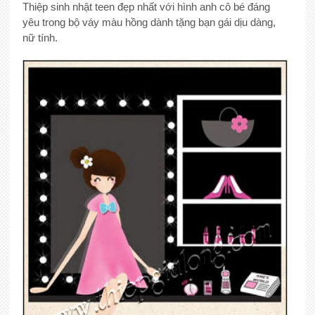
Thiệp sinh nhật teen đẹp nhất với hình anh cô bé đáng
yêu trong bộ váy màu hồng dành tặng bạn gái dịu dàng,
nữ tính.