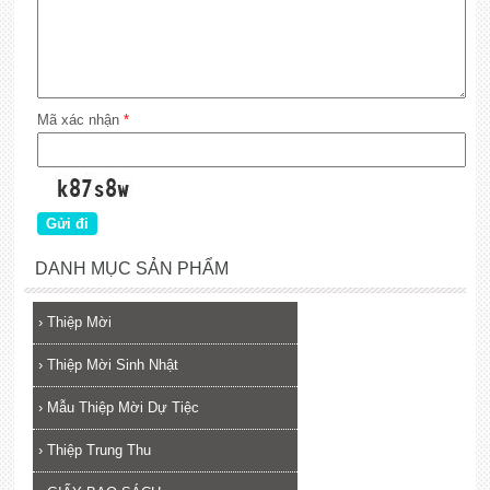
Mã xác nhận
*
DANH MỤC SẢN PHẨM
›
Thiệp Mời
›
Thiệp Mời Sinh Nhật
›
Mẫu Thiệp Mời Dự Tiệc
›
Thiệp Trung Thu