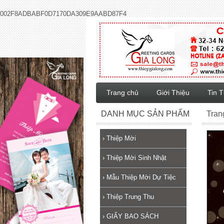
002F8ADBABF0D7170DA309E9AABD87F4
Trang chủ
Giới Thiệu
Tin 
DANH MỤC SẢN PHẨM
Tran
›
Thiệp Mời
›
Thiệp Mời Sinh Nhật
›
Mẫu Thiệp Mời Dự Tiệc
›
Thiệp Trung Thu
›
GIẤY BAO SÁCH