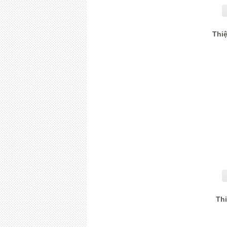
Thiệ
Th