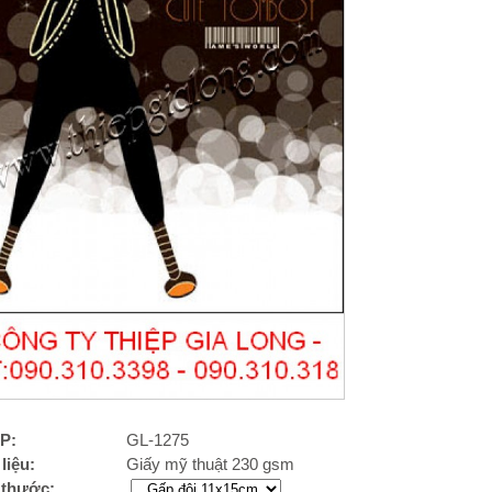
P:
GL-1275
liệu:
Giấy mỹ thuật 230 gsm
 thước: