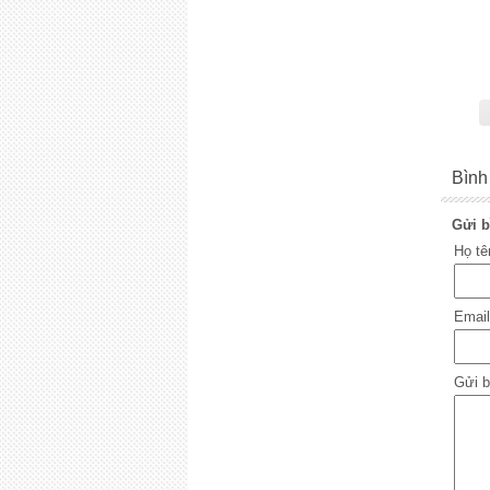
Bình
Gửi b
Họ t
Emai
Gửi b