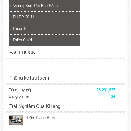
›
Nylong Bao Tập-Bao Sách
›
THIỆP 20 11
›
Thiệp Tết
›
Thiệp Cưới
FACEBOOK
Thống kê lượt xem
Tổng truy cập
23,231,937
Đang online
14
Trải Nghiệm Của KHàng
Trần Thanh Bình