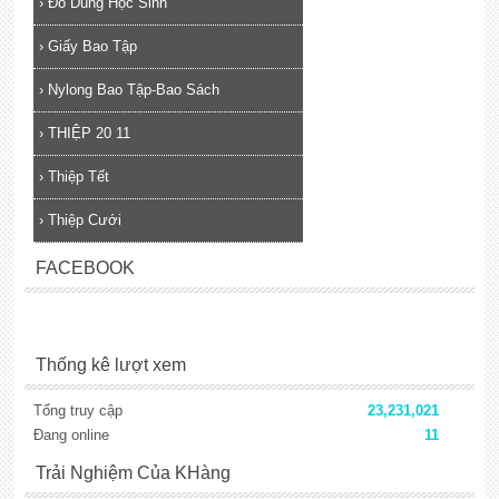
›
Đồ Dùng Học Sinh
›
Giấy Bao Tập
›
Nylong Bao Tập-Bao Sách
›
THIỆP 20 11
›
Thiệp Tết
›
Thiệp Cưới
FACEBOOK
Thống kê lượt xem
Tổng truy cập
23,231,021
Đang online
11
Trải Nghiệm Của KHàng