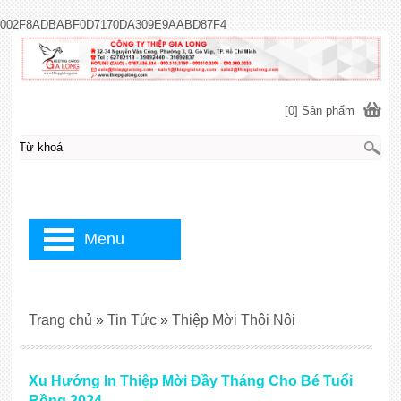
002F8ADBABF0D7170DA309E9AABD87F4
[0] Sản phẩm
Menu
Trang chủ
»
Tin Tức
»
Thiệp Mời Thôi Nôi
Xu Hướng In Thiệp Mời Đầy Tháng Cho Bé Tuổi
Rồng 2024