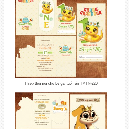
Thiệp thôi nôi cho bé gái tuổi rắn TMTN-220