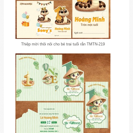
Thiệp mời thôi nôi cho bé trai tuổi rắn TMTN-219