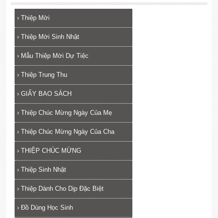
›
Thiệp Mời
›
Thiệp Mời Sinh Nhật
›
Mẫu Thiệp Mời Dự Tiệc
›
Thiệp Trung Thu
›
GIẤY BAO SÁCH
›
Thiệp Chúc Mừng Ngày Của Mẹ
›
Thiệp Chúc Mừng Ngày Của Cha
›
THIỆP CHÚC MỪNG
›
Thiệp Sinh Nhật
›
Thiệp Dành Cho Dịp Đặc Biệt
›
Đồ Dùng Học Sinh