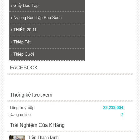
›
Giấy Bao Tập
›
Nylong Bao Tập-Bao Sách
›
THIỆP 20 11
›
Thiệp Tết
›
Thiệp Cưới
FACEBOOK
Thống kê lượt xem
Tổng truy cập
23,233,004
Đang online
7
Trải Nghiệm Của KHàng
Trần Thanh Bình