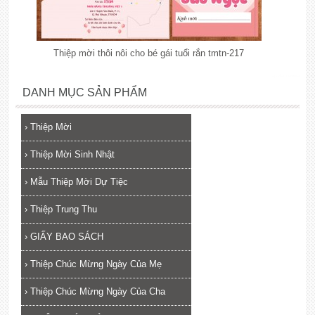
Thiệp mời thôi nôi cho bé gái tuổi rắn tmtn-217
lắp đặt camera
DANH MỤC SẢN PHẨM
›
Thiệp Mời
›
Thiệp Mời Sinh Nhật
›
Mẫu Thiệp Mời Dự Tiệc
›
Thiệp Trung Thu
›
GIẤY BAO SÁCH
›
Thiệp Chúc Mừng Ngày Của Mẹ
›
Thiệp Chúc Mừng Ngày Của Cha