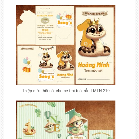
Thiệp mời thôi nôi cho bé trai tuổi rắn TMTN-219