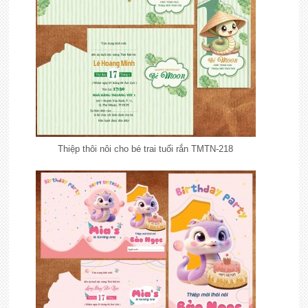
Thiệp thôi nôi cho bé trai tuổi rắn TMTN-218