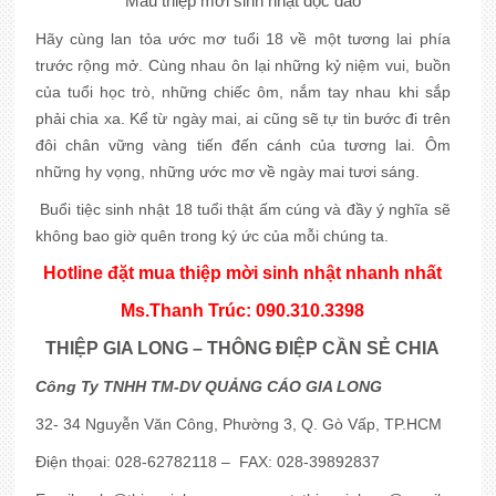
Mẫu thiệp mời sinh nhật độc đáo
Hãy cùng lan tỏa ước mơ tuổi 18 về một tương lai phía
trước rộng mở. Cùng nhau ôn lại những kỷ niệm vui, buồn
của tuổi học trò, những chiếc ôm, nắm tay nhau khi sắp
phải chia xa. Kể từ ngày mai, ai cũng sẽ tự tin bước đi trên
đôi chân vững vàng tiến đến cánh của tương lai. Ôm
những hy vọng, những ước mơ về ngày mai tươi sáng.
Buổi tiệc sinh nhật 18 tuổi thật ấm cúng và đầy ý nghĩa sẽ
không bao giờ quên trong ký ức của mỗi chúng ta.
Hotline đặt mua thiệp mời sinh nhật nhanh nhất
Ms.Thanh Trúc: 090.310.3398
THIỆP GIA LONG – THÔNG ĐIỆP CẦN SẺ CHIA
Công Ty TNHH TM-DV QUẢNG CÁO GIA LONG
32- 34 Nguyễn Văn Công, Phường 3, Q. Gò Vấp, TP.HCM
Điện thọai: 028-62782118 – FAX: 028-39892837