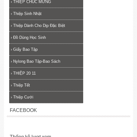
›
THIỆP CHÚC MỪNG
›
Thiệp Sinh Nhật
›
Thiệp Dành Cho Dịp Đặc Biệt
›
Đồ Dùng Học Sinh
›
Giấy Bao Tập
›
Nylong Bao Tập-Bao Sách
›
THIỆP 20 11
›
Thiệp Tết
›
Thiệp Cưới
FACEBOOK
Thống kê lượt xem