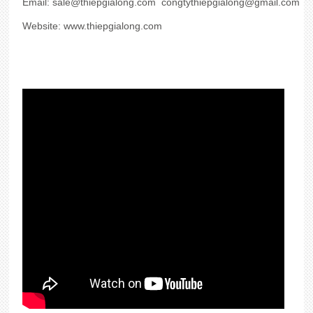
Email:
sale@thiepgialong.com
congtythiepgialong@gmail.com
Website:
www.thiepgialong.com