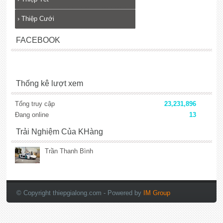
›
Thiệp Cưới
FACEBOOK
Thống kê lượt xem
Tổng truy cập
23,231,896
Đang online
13
Trải Nghiệm Của KHàng
Trần Thanh Bình
© Copyright thiepgialong.com
- Powered by
IM Group