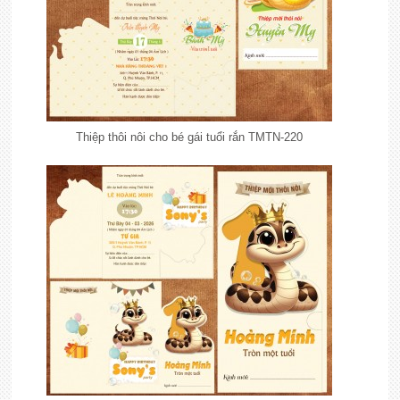
Thiệp thôi nôi cho bé gái tuổi rắn TMTN-220