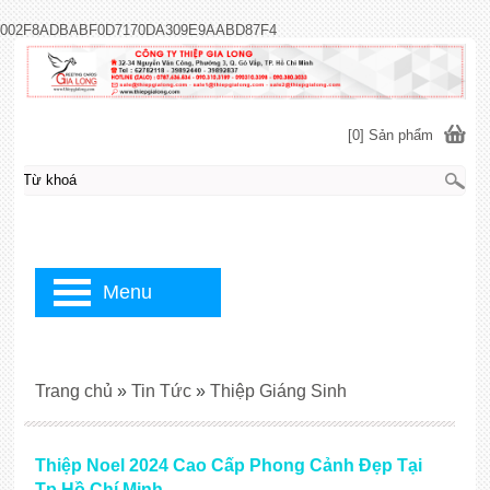
002F8ADBABF0D7170DA309E9AABD87F4
[0] Sản phẩm
Menu
Trang chủ
»
Tin Tức
»
Thiệp Giáng Sinh
Thiệp Noel 2024 Cao Cấp Phong Cảnh Đẹp Tại
Tp.Hồ Chí Minh