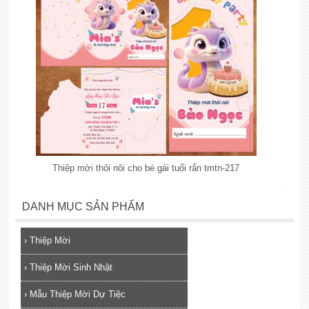
Thiệp mời thôi nôi cho bé gái tuổi rắn tmtn-217
lắp đặt camera
DANH MỤC SẢN PHẨM
›
Thiệp Mời
›
Thiệp Mời Sinh Nhật
›
Mẫu Thiệp Mời Dự Tiệc