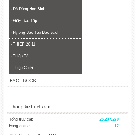
›
Đồ Dùng Học Sinh
›
Giấy Bao Tập
›
Nylong Bao Tập-Bao Sách
›
THIỆP 20 11
›
Thiệp Tết
›
Thiệp Cưới
FACEBOOK
Thống kê lượt xem
Tổng truy cập
23,237,270
Đang online
12