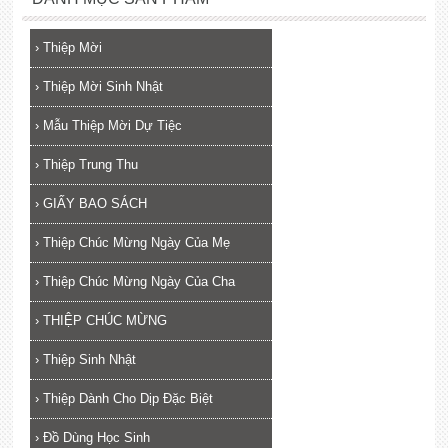
›
Thiệp Mời
›
Thiệp Mời Sinh Nhật
›
Mẫu Thiệp Mời Dự Tiệc
›
Thiệp Trung Thu
›
GIẤY BAO SÁCH
›
Thiệp Chúc Mừng Ngày Của Mẹ
›
Thiệp Chúc Mừng Ngày Của Cha
›
THIỆP CHÚC MỪNG
›
Thiệp Sinh Nhật
›
Thiệp Dành Cho Dịp Đặc Biệt
›
Đồ Dùng Học Sinh