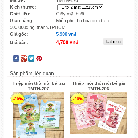
Mã SP:
TMTN-176
Kích thước:
Chất liệu:
Giấy mỹ thuật
Giao hàng:
Miễn phí cho hóa đơn trên
500.000đ nội thành.TPHCM
Giá gốc:
5,900 vnđ
Giá bán:
4,700 vnđ
Sản phẩm liên quan
Thiệp mời thôi nôi bé trai
Thiệp mời thôi nôi bé gái
TMTN-207
TMTN-206
-20%
-20%