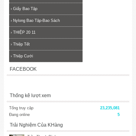
›
Giấy Bao Tập
›
Nylong Bao Tập-Bao Sách
›
THIỆP 20 11
›
Thiệp Tết
›
Thiệp Cưới
FACEBOOK
Thống kê lượt xem
Tổng truy cập
23,235,081
Đang online
5
Trải Nghiệm Của KHàng