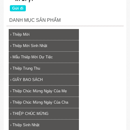
DANH MỤC SẢN PHẨM
›
Thiệp Mời
›
Thiệp Mời Sinh Nhật
›
Mẫu Thiệp Mời Dự Tiệc
›
Thiệp Trung Thu
›
GIẤY BAO SÁCH
›
Thiệp Chúc Mừng Ngày Của Mẹ
›
Thiệp Chúc Mừng Ngày Của Cha
›
THIỆP CHÚC MỪNG
›
Thiệp Sinh Nhật