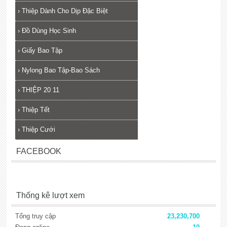
›
Thiệp Dành Cho Dịp Đặc Biệt
›
Đồ Dùng Học Sinh
›
Giấy Bao Tập
›
Nylong Bao Tập-Bao Sách
›
THIỆP 20 11
›
Thiệp Tết
›
Thiệp Cưới
FACEBOOK
Thống kê lượt xem
Tổng truy cập
23,230,700