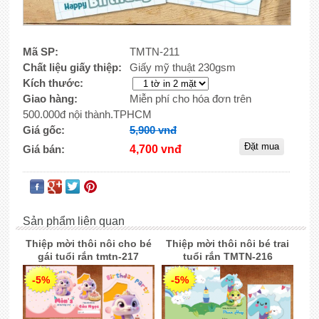
Mã SP:
TMTN-211
Chất liệu giấy thiệp:
Giấy mỹ thuật 230gsm
Kích thước:
Giao hàng:
Miễn phí cho hóa đơn trên
500.000đ nội thành.TPHCM
Giá gốc:
5,900 vnđ
Giá bán:
4,700 vnđ
Sản phẩm liên quan
Thiệp mời thôi nôi cho bé
Thiệp mời thôi nôi bé trai
gái tuổi rắn tmtn-217
tuổi rắn TMTN-216
-5%
-5%