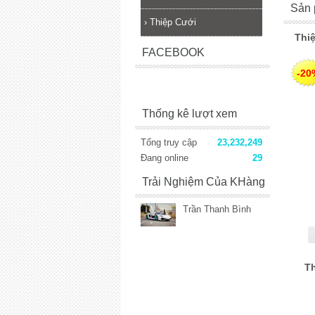
Sản 
›
Thiệp Cưới
Thiệ
FACEBOOK
-20
Thống kê lượt xem
Tổng truy cập
23,232,249
Đang online
29
Trải Nghiệm Của KHàng
Trần Thanh Bình
Th