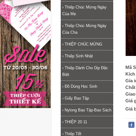
›
Thiệp Chúc Mừng Ngày
Của Mẹ
›
Thiệp Chúc Mừng Ngày
Của Cha
›
THIỆP CHÚC MỪNG
›
Thiệp Sinh Nhật
Mã S
›
Thiệp Dành Cho Dịp Đặc
Kích
Biệt
Gía 
›
Đồ Dùng Học Sinh
Chất 
Giao
›
Giấy Bao Tập
Giá 
Giá 
›
Nylong Bao Tập-Bao Sách
›
THIỆP 20 11
›
Thiệp Tết