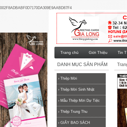
002F8ADBABF0D7170DA309E9AABD87F4
Trang chủ
Giới Thiệu
Tin 
DANH MỤC SẢN PHẨM
Tran
›
Thiệp Mời
›
Thiệp Mời Sinh Nhật
›
Mẫu Thiệp Mời Dự Tiệc
›
Thiệp Trung Thu
›
GIẤY BAO SÁCH