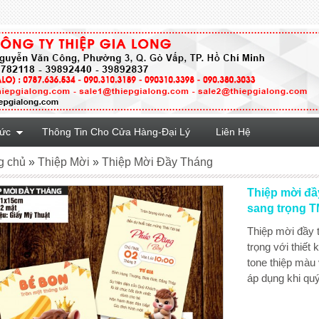
Tức
Thông Tin Cho Cửa Hàng-Đại Lý
Liên Hệ
g chủ
»
Thiệp Mời
»
Thiệp Mời Đầy Tháng
Thiệp mời đầy
sang trọng 
Thiệp mời đầy t
trọng với thiết
tone thiệp màu
áp dụng khi quý