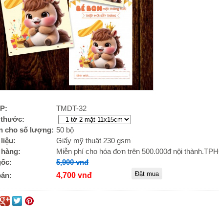
P:
TMDT-32
 thước:
in cho số lượng:
50 bộ
liệu:
Giấy mỹ thuật 230 gsm
 hàng:
Miễn phí cho hóa đơn trên 500.000đ nội thành.T
gốc:
5,900 vnđ
bán:
4,700 vnđ