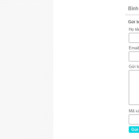
Bình
Gửi b
Họ t
Emai
Gửi b
Mã x