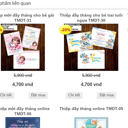
phẩm liên quan
p mời đầy tháng cho bé gái
Thiệp đầy tháng cho bé trai tuổi
TMDT-31
ngựa TMDT-30
%
-20%
5,900 vnđ
5,900 vnđ
4,700 vnđ
4,700 vnđ
Chi tiết
Đặt mua
Chi tiết
Đặt mua
iệp mời đầy tháng online
Thiệp đầy tháng online TMDT-05
TMDT-06