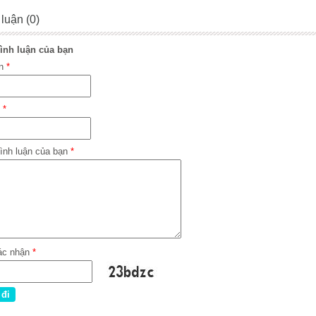
 luận (0)
ình luận của bạn
ên
*
l
*
ình luận của bạn
*
ác nhận
*