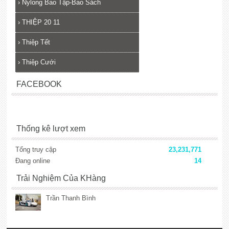
›
Nylong Bao Tập-Bao Sách
›
THIỆP 20 11
›
Thiệp Tết
›
Thiệp Cưới
FACEBOOK
Thống kê lượt xem
Tổng truy cập
23,231,771
Đang online
14
Trải Nghiệm Của KHàng
Trần Thanh Bình
lắp đặt camera