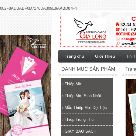
002F8ADBABF0D7170DA309E9AABD87F4
Trang chủ
Giới Thiệu
Tin 
DANH MỤC SẢN PHẨM
Tran
›
Thiệp Mời
›
Thiệp Mời Sinh Nhật
›
Mẫu Thiệp Mời Dự Tiệc
›
Thiệp Trung Thu
›
GIẤY BAO SÁCH