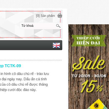
[0] Sản phẩm
đẹp TCTK-09
in hình cô dâu chú rể - trào lưu
ện đại ngày nay. Dấu ấn cá tính
của cô dâu chú rể được thăng
thiệp cưới độc đáo này.