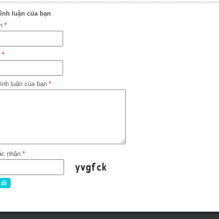
ình luận của bạn
ên
*
l
*
ình luận của bạn
*
ác nhận
*