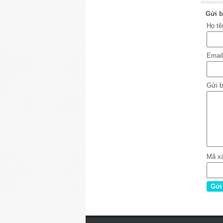
Gửi b
Họ t
Emai
Gửi b
Mã x