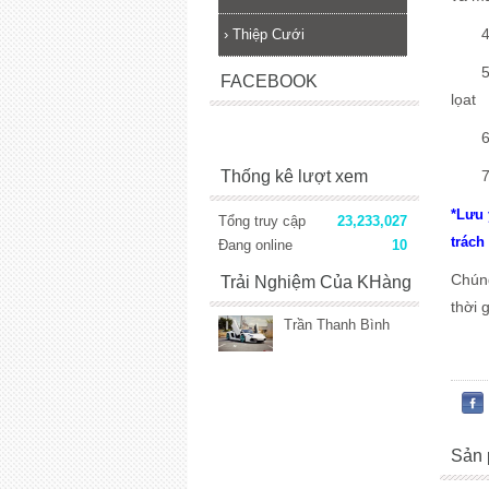
4/. 
›
Thiệp Cưới
5/. I
FACEBOOK
lọat
6/. 
7/. K
Thống kê lượt xem
*Lưu 
Tổng truy cập
23,233,027
trách
Đang online
10
Chúng
Trải Nghiệm Của KHàng
thời 
Trần Thanh Bình
Sản 