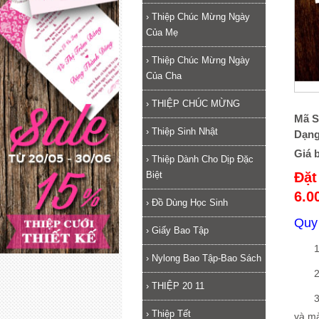
›
Thiệp Chúc Mừng Ngày
Của Mẹ
›
Thiệp Chúc Mừng Ngày
Của Cha
›
THIỆP CHÚC MỪNG
Mã S
›
Thiệp Sinh Nhật
Dạng
Giá 
›
Thiệp Dành Cho Dịp Đặc
Đặt
Biệt
6.0
›
Đồ Dùng Học Sinh
Quy 
›
Giấy Bao Tập
1/. C
›
Nylong Bao Tập-Bao Sách
2/. 
›
THIỆP 20 11
3/. C
›
Thiệp Tết
và mà