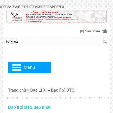
002F8ADBABF0D7170DA309E9AABD87F4
[0] Sản phẩm
Menu
Trang chủ
»
Bao Lì Xì
»
Bao lì xì BTS
Bao lì xì BTS đẹp nhất