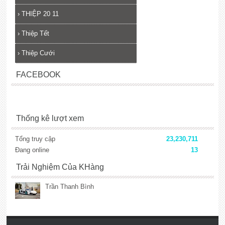
›
THIỆP 20 11
›
Thiệp Tết
›
Thiệp Cưới
FACEBOOK
Thống kê lượt xem
Tổng truy cập
23,230,711
Đang online
13
Trải Nghiệm Của KHàng
Trần Thanh Bình
lắp đặt camera