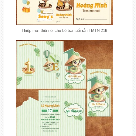
Thiệp mời thôi nôi cho bé trai tuổi rắn TMTN-219