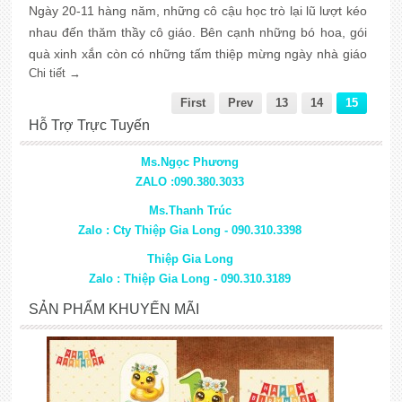
Ngày 20-11 hàng năm, những cô cậu học trò lại lũ lượt kéo
nhau đến thăm thầy cô giáo. Bên cạnh những bó hoa, gói
quà xinh xắn còn có những tấm thiệp mừng ngày nhà giáo
Chi tiết →
với những lời tri ân gởi đến thầy cô.
First
Prev
13
14
15
Hỗ Trợ Trực Tuyến
Ms.Ngọc Phương
ZALO :090.380.3033
Ms.Thanh Trúc
Zalo : Cty Thiệp Gia Long - 090.310.3398
Thiệp Gia Long
Zalo : Thiệp Gia Long - 090.310.3189
SẢN PHẨM KHUYẾN MÃI