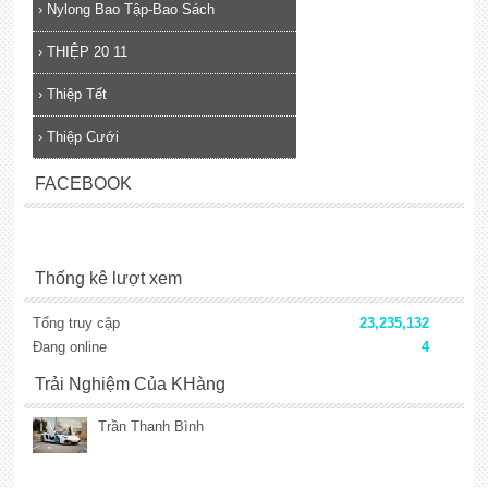
›
Nylong Bao Tập-Bao Sách
›
THIỆP 20 11
›
Thiệp Tết
›
Thiệp Cưới
FACEBOOK
Thống kê lượt xem
Tổng truy cập
23,235,132
Đang online
4
Trải Nghiệm Của KHàng
Trần Thanh Bình