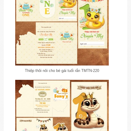
Thiệp thôi nôi cho bé gái tuổi rắn TMTN-220