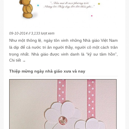
09-10-2014 // 3,133 lượt xem
Như một thông lệ, ngày tôn vinh những Nhà giáo Việt Nam
là dịp để cả nước tri ân người thầy, người cô một cách trân
trọng nhất. Nhà giáo được vinh danh là “kỹ sư tâm hồn”,
Chi tiết →
nghề dạy học được vinh danh là nghề cao quý trong các
nghề cáo quý. Hàng năm có biết bao các nhà giáo nhân
Thiệp mừng ngày nhà giáo xưa và nay
dân, nhà giáo ưu tú và vạn vạn các nhà giáo khác vẫn
đang truyền tâm huyết, trí tuệ của mình cống hiến cho sự
nghiệp giáo dục của nước nhà. Những người Thầy ấy luôn
được coi trọng. Truyền thống tôn vinh người thầy đã trở
thành đạo lý, trở thành nét đẹp trong văn hóa Tôn Sư
Trọng Đạo của nước ta.