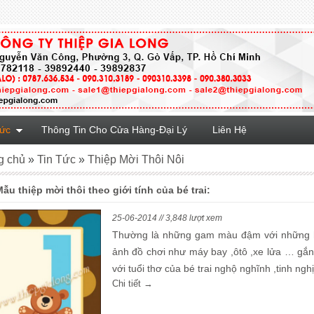
Tức
Thông Tin Cho Cửa Hàng-Đại Lý
Liên Hệ
g chủ
»
Tin Tức
»
Thiệp Mời Thôi Nôi
. Mẫu thiệp mời thôi theo giới tính của bé trai:
25-06-2014 // 3,848 lượt xem
Thường là những gam màu đậm với những 
ảnh đồ chơi như máy bay ,ôtô ,xe lửa … gắn 
với tuổi thơ của bé trai nghộ nghĩnh ,tinh ngh
Chi tiết →