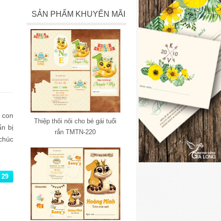
SẢN PHẨM KHUYẾN MÃI
 con
Thiệp thôi nôi cho bé gái tuổi
ẩn bị
rắn TMTN-220
chúc
uổi.
baby
 xíu
29
 thật
lắp đặt camera
 phá