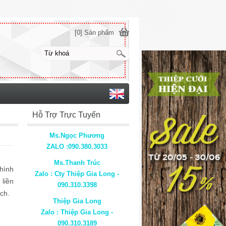
[0] Sản phẩm
Hỗ Trợ Trực Tuyến
Ms.Ngọc Phương
ZALO :090.380.3033
Ms.Thanh Trúc
hình
Zalo : Cty Thiệp Gia Long -
liền
090.310.3398
ịch.
Thiệp Gia Long
Zalo : Thiệp Gia Long -
090.310.3189