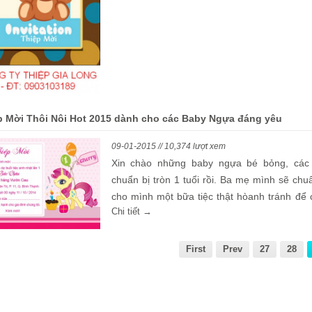
p Mời Thôi Nôi Hot 2015 dành cho các Baby Ngựa đáng yêu
09-01-2015 // 10,374 lượt xem
Xin chào những baby ngựa bé bỏng, các
chuẩn bị tròn 1 tuổi rồi. Ba mẹ mình sẽ chu
cho mình một bữa tiệc thật hòanh tránh để 
Chi tiết →
mừng những chú ngựa bé bỏng được tròn 1 t
Đây là một dấu ấn quan trọng đánh dấu 
ngựa lớn một chút vì từ khi con sinh ra nhỏ
First
Prev
27
28
xiu à, bế con còn sợ bị lọt tay, phải nâng niu
nhẹ nhàng đó, còn giờ thì sao : hehe con
quá rồi, ba mẹ la con đó.