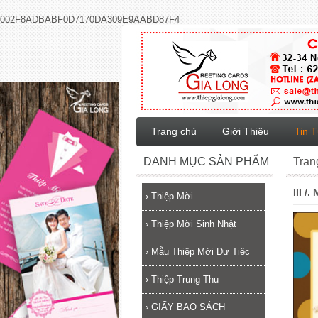
002F8ADBABF0D7170DA309E9AABD87F4
Trang chủ
Giới Thiệu
Tin 
DANH MỤC SẢN PHẨM
Tran
III /
›
Thiệp Mời
›
Thiệp Mời Sinh Nhật
›
Mẫu Thiệp Mời Dự Tiệc
›
Thiệp Trung Thu
›
GIẤY BAO SÁCH