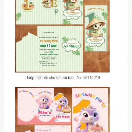
Thiệp thôi nôi cho bé trai tuổi rắn TMTN-218