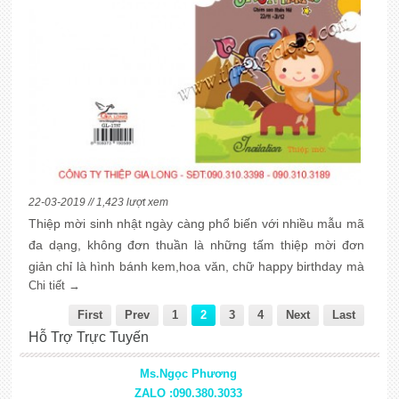
22-03-2019 // 1,423 lượt xem
Thiệp mời sinh nhật ngày càng phổ biến với nhiều mẫu mã
đa dạng, không đơn thuần là những tấm thiệp mời đơn
giản chỉ là hình bánh kem,hoa văn, chữ happy birthday mà
Chi tiết →
ngày nay các bạn tuổi teen rất ưa chuộng những mẫu thiệp
mời sinh nhật có in hình ảnh đặc trưng của cung hòang
First
Prev
1
2
3
4
Next
Last
đạo của mình trên đó.
Hỗ Trợ Trực Tuyến
Ms.Ngọc Phương
ZALO :090.380.3033