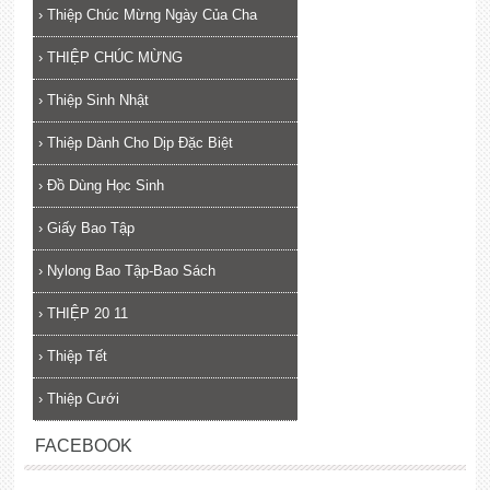
›
Thiệp Chúc Mừng Ngày Của Cha
›
THIỆP CHÚC MỪNG
›
Thiệp Sinh Nhật
›
Thiệp Dành Cho Dịp Đặc Biệt
›
Đồ Dùng Học Sinh
›
Giấy Bao Tập
›
Nylong Bao Tập-Bao Sách
›
THIỆP 20 11
›
Thiệp Tết
›
Thiệp Cưới
FACEBOOK