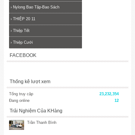
›
Nylong Bao Tập-Bao Sách
›
THIỆP 20 11
›
Thiệp Tết
›
Thiệp Cưới
FACEBOOK
Thống kê lượt xem
Tổng truy cập
23,232,354
Đang online
12
Trải Nghiệm Của KHàng
Trần Thanh Bình