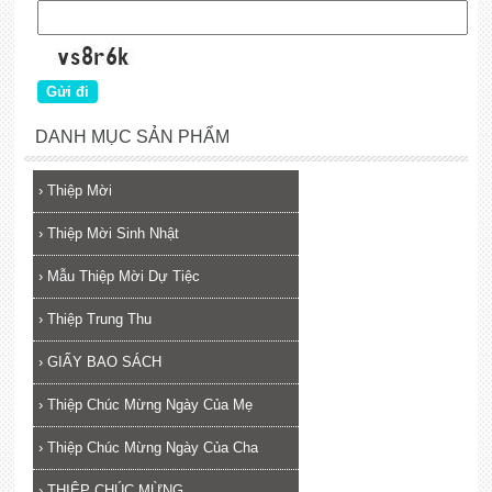
DANH MỤC SẢN PHẨM
›
Thiệp Mời
›
Thiệp Mời Sinh Nhật
›
Mẫu Thiệp Mời Dự Tiệc
›
Thiệp Trung Thu
›
GIẤY BAO SÁCH
›
Thiệp Chúc Mừng Ngày Của Mẹ
›
Thiệp Chúc Mừng Ngày Của Cha
›
THIỆP CHÚC MỪNG