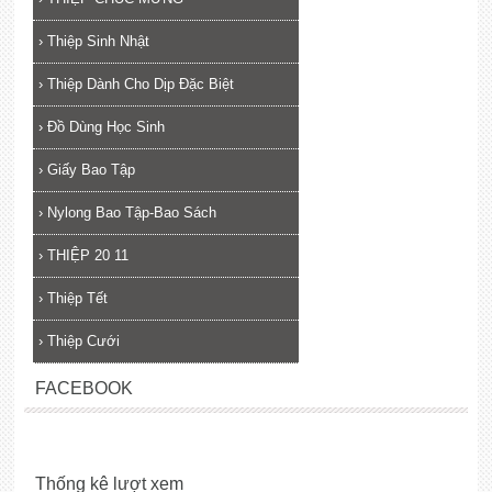
›
Thiệp Sinh Nhật
›
Thiệp Dành Cho Dịp Đặc Biệt
›
Đồ Dùng Học Sinh
›
Giấy Bao Tập
›
Nylong Bao Tập-Bao Sách
›
THIỆP 20 11
›
Thiệp Tết
›
Thiệp Cưới
FACEBOOK
Thống kê lượt xem