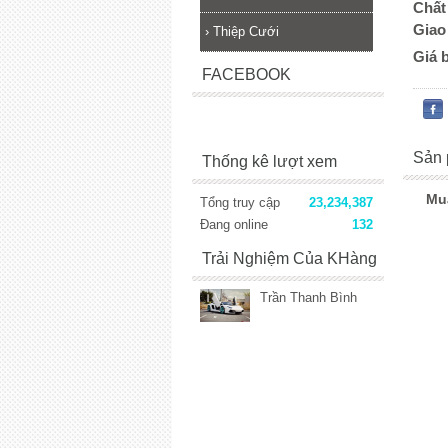
Chất 
Giao
›
Thiệp Cưới
Giá 
FACEBOOK
Sản 
Thống kê lượt xem
Mu
Tổng truy cập
23,234,387
Đang online
132
Trải Nghiệm Của KHàng
Trần Thanh Bình