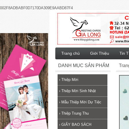
002F8ADBABF0D7170DA309E9AABD87F4
Trang chủ
Giới Thiệu
Tin 
DANH MỤC SẢN PHẨM
Tran
›
Thiệp Mời
›
Thiệp Mời Sinh Nhật
›
Mẫu Thiệp Mời Dự Tiệc
›
Thiệp Trung Thu
›
GIẤY BAO SÁCH