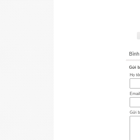
Bình
Gửi b
Họ t
Emai
Gửi b