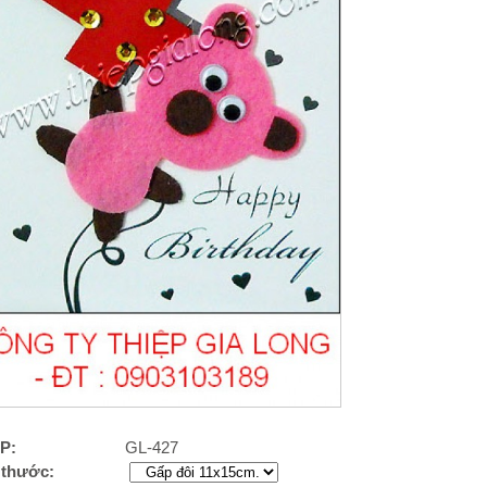
P:
GL-427
 thước: