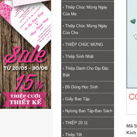
›
Thiệp Chúc Mừng Ngày
Của Mẹ
›
Thiệp Chúc Mừng Ngày
Của Cha
›
THIỆP CHÚC MỪNG
›
Thiệp Sinh Nhật
›
Thiệp Dành Cho Dịp Đặc
Biệt
›
Đồ Dùng Học Sinh
›
Giấy Bao Tập
›
Nylong Bao Tập-Bao Sách
›
THIỆP 20 11
Mã S
Kích
›
Thiệp Tết