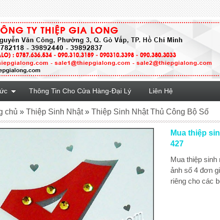
Tức
Thông Tin Cho Cửa Hàng-Đại Lý
Liên Hệ
g chủ
»
Thiệp Sinh Nhật
»
Thiệp Sinh Nhật Thủ Công Bộ Số
Mua thiệp si
427
Mua thiệp sinh 
ảnh số 4 đơn gi
riêng cho các bé