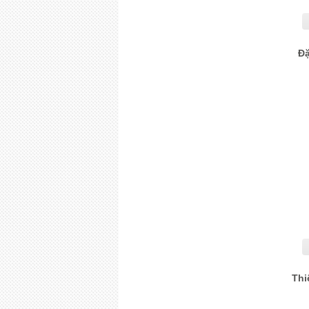
Đặ
Thi