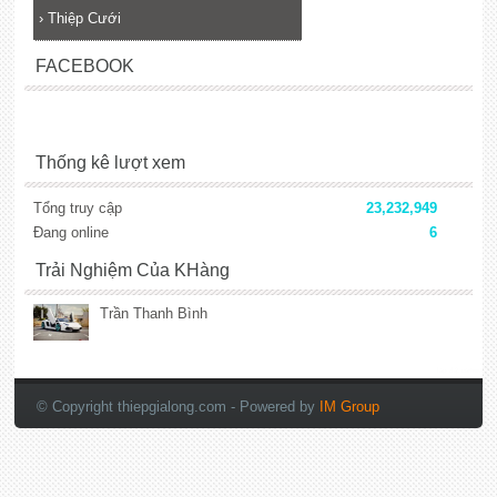
›
Thiệp Cưới
FACEBOOK
Thống kê lượt xem
Tổng truy cập
23,232,949
Đang online
6
Trải Nghiệm Của KHàng
Trần Thanh Bình
lắp đặt camera
© Copyright thiepgialong.com
- Powered by
IM Group