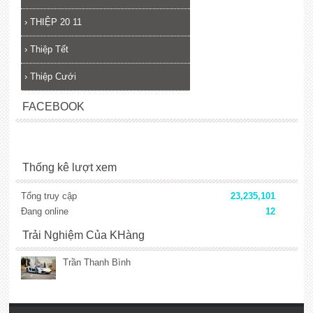
›
THIỆP 20 11
›
Thiệp Tết
›
Thiệp Cưới
FACEBOOK
Thống kê lượt xem
Tổng truy cập
23,235,101
Đang online
12
Trải Nghiệm Của KHàng
Trần Thanh Bình
lắp đặt camera